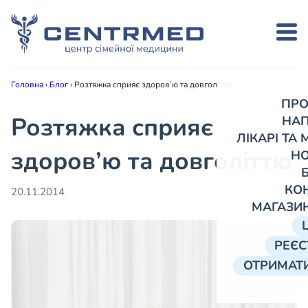
Головна
›
Блог
›
Розтяжка сприяє здоров’ю та довголіттю
ПРО
Розтяжка сприяє
НА
ЛІКАРІ ТА
здоров’ю та довголіттю
Н
КО
20.11.2014
МАГАЗИ
РЕЄС
ОТРИМАТИ