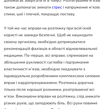
допомагає зберігати їх в тонусі. Розтягування м’язів
також допомагає знімати
стрес
і напруження м’язів
спини, шиї і плечей, покращує поставу.
У той же час вправи на розтяжку при всій їхній
користі не завжди безпечні. Щоб не нашкодити
своєму організму, необхідно дотримуватися
рекомендацій фахівців в області відновлювальної
медицини. По-перше, всі вправи, спрямовані на
збільшення рухливості суглобів і підтримання
еластичності м’язів, необхідно поєднувати з
індивідуально розробленими комплексами силових
вправ і кардіотренуваннями. Розтяжка доречна
тільки після хорошої розминки, розігріваючої всі
м’язи. Виконуючи вправи на розтяжку, слід уникати
різких рухів, що заподіюють біль. Всі рухи повинні