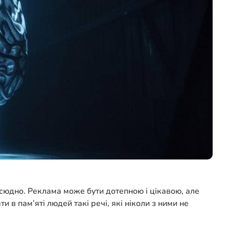
всюдно. Реклама може бути дотепною і цікавою, але
в пам’яті людей такі речі, які ніколи з ними не