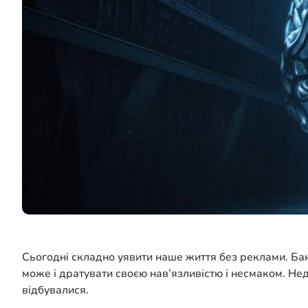
Сьогодні складно уявити наше життя без реклами. Бан
може і дратувати своєю нав’язливістю і несмаком. Нед
відбувалися.