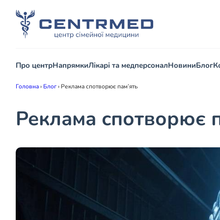
Про центр
Напрямки
Лікарі та медперсонал
Новини
Блог
К
Головна
›
Блог
›
Реклама спотворює пам’ять
Реклама спотворює п