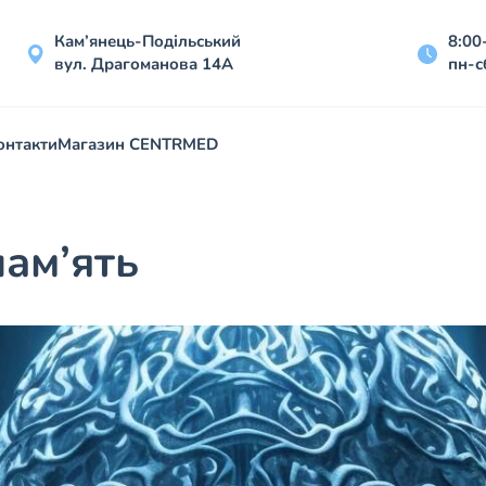
Кам’янець-Подільський
8:00
вул. Драгоманова 14А
пн-с
онтакти
Магазин CENTRMED
ам’ять