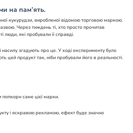
и на пам’ять.
яної кукурудзи, виробленої відомою торговою маркою.
азвою. Через тиждень ті, хто просто прочитав
і люди, які пробували її справді.
 насилу згадують про це. У ході експерименту було
ь цей продукт так, ніби пробували його в реальності.
 попкорн саме цієї марки.
укту і яскравою рекламою, ефект буде значно