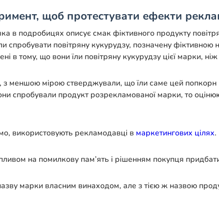
римент, щоб протестувати ефекти реклам
яка в подробицях описує смак фіктивного продукту повітр
и спробувати повітряну кукурудзу, позначену фіктивною н
 в тому, що вони їли повітряну кукурудзу цієї марки, ніж т
з меншою мірою стверджували, що їли саме цей попкорн і
ни спробували продукт розрекламованої марки, то оцінюют
домо, використовують рекламодавці в
маркетингових цілях
.
впливом на помилкову пам’ять і рішенням покупця придбати
назву марки власним винаходом, але з тією ж назвою прод