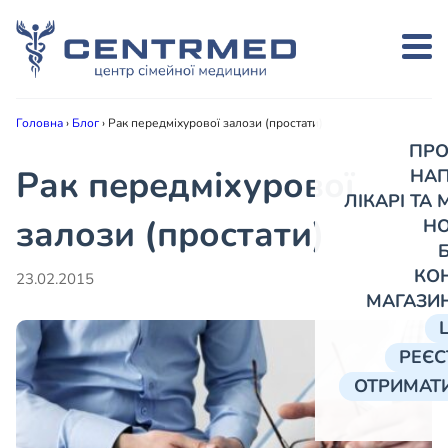
Головна
›
Блог
›
Рак передміхурової залози (простати )
ПРО
Рак передміхурової
НА
ЛІКАРІ ТА
залози (простати )
Н
КО
23.02.2015
МАГАЗИ
РЕЄС
ОТРИМАТИ