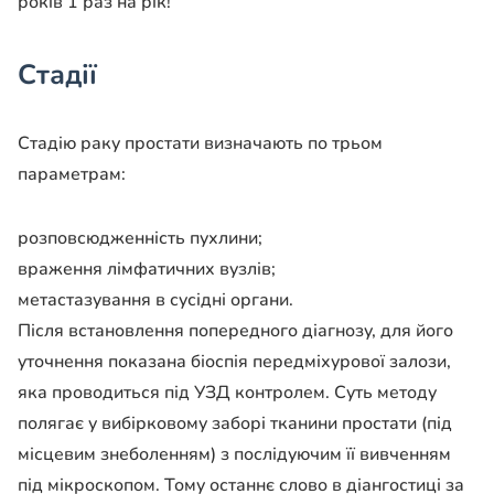
років 1 раз на рік!
Стадії
Стадію раку простати визначають по трьом
параметрам:
розповсюдженність пухлини;
враження лімфатичних вузлів;
метастазування в сусідні органи.
Після встановлення попередного діагнозу, для його
уточнення показана біоспія передміхурової залози,
яка проводиться під УЗД контролем. Суть методу
полягає у вибірковому заборі тканини простати (під
місцевим знеболенням) з послідуючим її вивченням
під мікроскопом. Тому останнє слово в діангостиці за