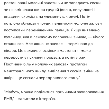
розташовані молочні залози; чи не западають соски;
чи не змінилася шкіра грудей (колір, випуклості і
впадини, схожість на «лимонну шкірку»). Потім
потрібно обмацати груди, пальпуючи молочні залози
поступовим переміщенням пальців. Якщо виявлено
пухлинку, яка в лежачому положенні зникає, — нічого
страшного. Але якщо не зникає — терміново до
лікаря. Це важливо, оскільки мастопатія може
перерости у пухлинні процеси, а потім у рак.
Постійний біль у молочних залозах протягом
менструального циклу, виділення з сосків, зміни на
шкірі – це сигнали передракового стану.”
“Мабуть, можна поділитися причинами захворювання
РМЗ,” – запитали в інтерв’ю.