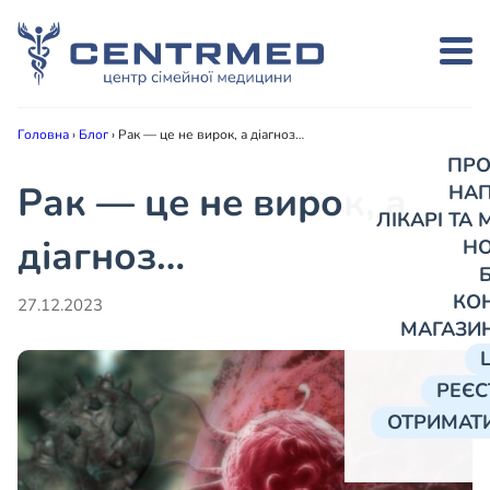
Головна
›
Блог
›
Рак — це не вирок, а діагноз…
ПРО
Рак — це не вирок, а
НА
ЛІКАРІ ТА
діагноз…
Н
КО
27.12.2023
МАГАЗИ
РЕЄС
ОТРИМАТИ