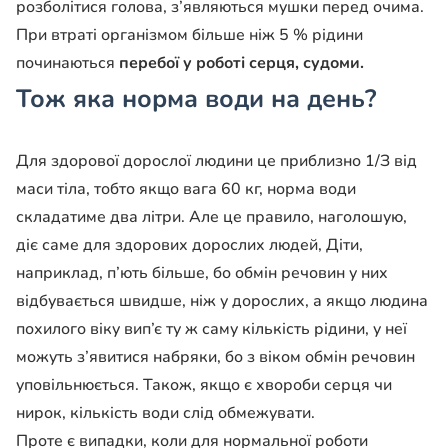
розболітися голова, з’являються мушки перед очима.
При втраті організмом більше ніж 5 % рідини
починаються
перебої у роботі серця, судоми.
Тож яка норма води на день?
Для здорової дорослої людини це приблизно 1/З від
маси тіла, тобто якщо вага 60 кг, норма води
складатиме два літри. Але це правило, наголошую,
діє саме для здорових дорослих людей, Діти,
наприклад, п’ють більше, бо обмін речовин у них
відбувається швидше, ніж у дорослих, а якщо людина
похилого віку вип’є ту ж саму кількість рідини, у неї
можуть з’явитися набряки, бо з віком обмін речовин
уповільнюється. Також, якщо є хвороби серця чи
нирок, кількість води слід обмежувати.
Проте є випадки, коли для нормальної роботи