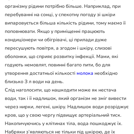
організму рідини потрібно більше. Наприклад, при
перебуванні на сонці, у спекотну погоду зі шкіри
випаровується більша кількість рідини, тому маємо її
поповнювати. Якщо у приміщенні працюють
кондиціонери чи обігрівачі, ці прилади дуже
пересушують повітря, а згодом і шкіру, слизові
оболонки, що сприяє розвитку інфекції. Мами, які
годують немовлят, повинні багато пити, бо для
утворення достатньої кількості
молока
необхідно
близько З л води на день.
Слід наголосити, що нашкодити може як нестача
води, так і її надлишок, який організм не зміг вивести
через нирки, легені, шкіру. Надлишок води розріджує
кров, що у свою чергу підвищує артеріальний тиск.
Накопичуючись у клітинах тіла, вода пошкоджує їх.
Набряки з’являються не тільки під шкірою, де їх