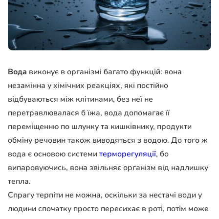
Вода
виконує в організмі багато функцій: вона
незамінна у хімічних реакціях, які постійно
відбуваються між клітинами, без неї не
перетравлювалася б їжа, вода допомагає її
переміщенню по шлунку та кишківнику, продукти
обміну речовин також виводяться з водою. До того ж
вода є основою системи
терморегуляції
, бо
випаровуючись, вона звільняє організм від надлишку
тепла.
Спрагу терпіти не можна, оскільки за нестачі води у
людини спочатку просто пересихає в роті, потім може