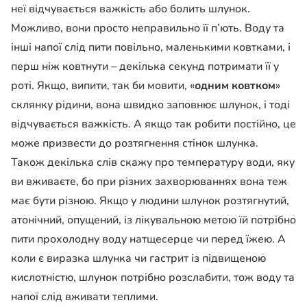
неї відчувається важкість або болить шлунок.
Можливо, вони просто неправильно її п’ють. Воду та
інші напої слід пити повільно, маленькими ковтками, і
перш ніж ковтнути – декілька секунд потримати її у
роті. Якщо, випити, так би мовити, «
одним ковтком
»
склянку рідини, вона швидко заповнює шлунок, і тоді
відчувається важкість. А якщо так робити постійно, це
може призвести до розтягнення стінок шлунка.
Також декілька слів скажу про температуру води, яку
ви вживаєте, бо при різних захворюваннях вона теж
має бути різною. Якщо у людини шлунок розтягнутий,
атонічний, опущений, із лікувальною метою їй потрібно
пити прохолодну воду натщесерце чи перед їжею. А
коли є виразка шлунка чи гастрит із підвищеною
кислотністю, шлунок потрібно розслабити, тож воду та
напої слід вживати теплими.