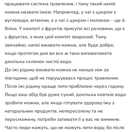
працювати система травлення, і тому такий напій
можна назвати їжею. Наприклад, у чаї з цукром є
вуглеводи, вітаміни, а у чаї з цукром і молоком – ще й
білки. У компоті з фруктів присутні всі речовини, що є
у фруктах, з яких цей компот зварений. Тому,
звичайно, напої вживати можна, але буде добре,
якщо протягом дня ви все ж таки випиватимете
декілька склянок чистої води.
До їжі рідину вживати можна не менше ніж за
півгодини, щоб не порушувався процес травлення.
Після їжі рідину краще пити приблизно через годину.
Якщо ваш обід був дуже сухий, декілька ковтків води
зробити можна, але якщо готувати здорову їжу з
натуральних продуктів, непересолену та не
пересмажену, потреби запивати її у вас не виникне.
Часто люди кажуть, що не можуть пити воду, бо після