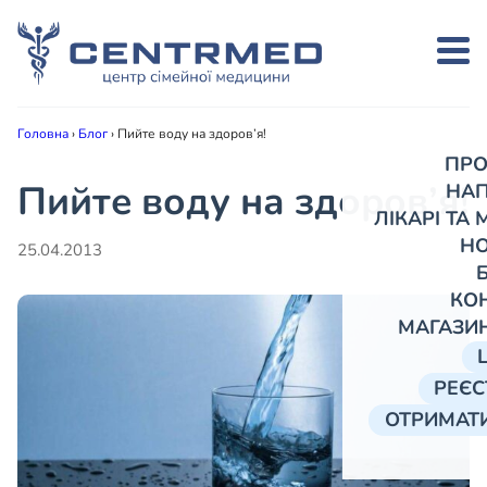
Головна
›
Блог
›
Пийте воду на здоров’я!
ПРО
Пийте воду на здоров’я!
НА
ЛІКАРІ ТА
Н
25.04.2013
КО
МАГАЗИ
РЕЄС
ОТРИМАТИ