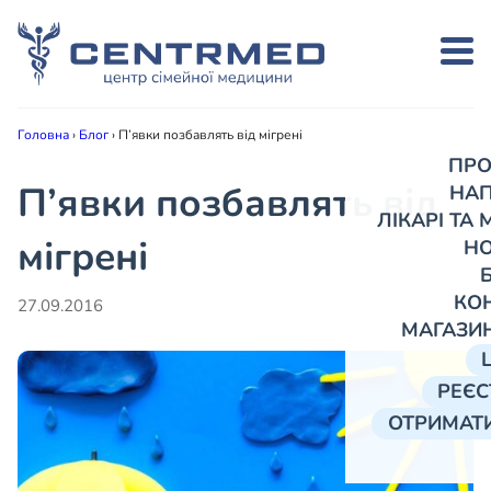
Головна
›
Блог
›
П’явки позбавлять від мігрені
ПРО
П’явки позбавлять від
НА
ЛІКАРІ ТА
мігрені
Н
КО
27.09.2016
МАГАЗИ
РЕЄС
ОТРИМАТИ