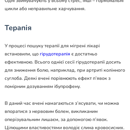
Одні звинувачують у всьому стрес, інші – гормональні
цикли або неправильне харчування.
Терапія
У процесі пошуку терапії для мігрені лікарі
встановили, що
гірудотерапія
є достатньо
ефективною. Всього однієї сесії гірудотерапії досить
для зниження болю, наприклад, при артриті колінного
суглоба. Деякі вчені порівнюють ефект п’явок з
помірним дозуванням ібупрофену.
В даний час вчені намагаються з’ясувати, чи можна
впоратися з нервовим болем, викликаним
оперізувальним лишаєм, за допомогою п’явок.
Цілющими властивостями володіє слина кровосисних.