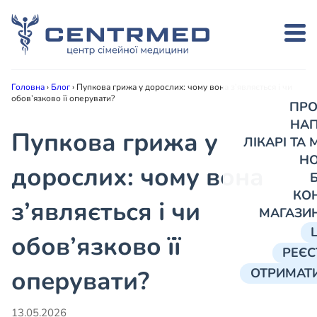
Головна
›
Блог
›
Пупкова грижа у дорослих: чому вона з’являється і чи
обов’язково її оперувати?
ПРО
НА
Пупкова грижа у
ЛІКАРІ ТА
Н
дорослих: чому вона
КО
з’являється і чи
МАГАЗИ
обов’язково її
РЕЄС
оперувати?
ОТРИМАТИ
13.05.2026