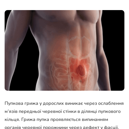
Пупкова грижа у дорослих виникає через ослаблення
м’язів передньої черевної стінки в ділянці пупкового
кільця. Грижа пупка проявляється випинанням
органів черевної порожнини через дефект у фасції,