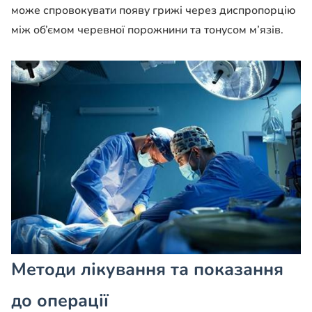
може спровокувати появу грижі через диспропорцію
між об’ємом черевної порожнини та тонусом м’язів.
Методи лікування та показання
до операції