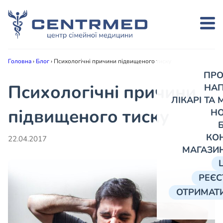
Головна
›
Блог
›
Психологічні причини підвищеного тиску
ПРО
Психологічні причини
НА
ЛІКАРІ ТА
підвищеного тиску
Н
КО
22.04.2017
МАГАЗИ
РЕЄС
ОТРИМАТИ