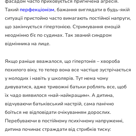
фасадом часто приховується пригнічена агресія.
Такий
перфекціонізм
, бажання виглядати в будь-якій
ситуації пристойно часто вимагають постійної напруги,
що закінчується гіпертонією. Стримування емоцій
неодмінно б’є по судинах. Так званий синдром
відмінника на лице.
Якщо раніше вважалося, що гіпертонія – хвороба
похилого віку, то тепер вона все частіше зустрічається
у молодих і навіть у школярів. Тут нема чому
дивуватися, адже тривожні батьки роблять все, щоб
їх чадо виявилося «най-найкращим». А дитина,
відчуваючи батьківський настрій, сама панічно
боїться не відповідати очікуванням дорослих.
Перебуваючи в постійному психічному напруженні,
дитина починає страждати від стрибків тиску: