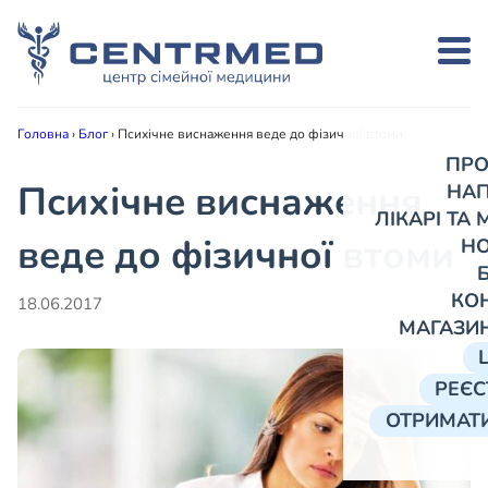
Головна
›
Блог
›
Психічне виснаження веде до фізичної втоми
ПРО
Психічне виснаження
НА
ЛІКАРІ ТА
веде до фізичної втоми
Н
КО
18.06.2017
МАГАЗИ
РЕЄС
ОТРИМАТИ