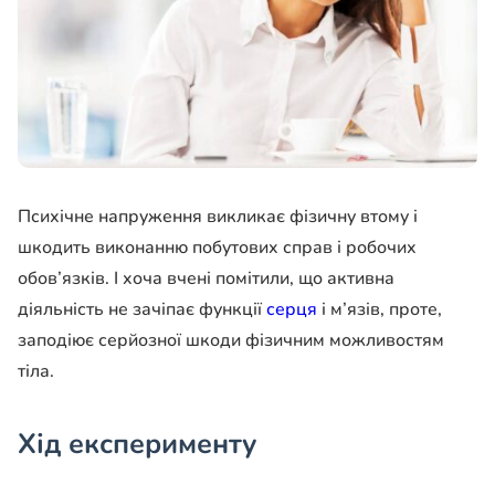
Психічне напруження викликає фізичну втому і
шкодить виконанню побутових справ і робочих
обов’язків. І хоча вчені помітили, що активна
діяльність не зачіпає функції
серця
і м’язів, проте,
заподіює серйозної шкоди фізичним можливостям
тіла.
Хід експерименту