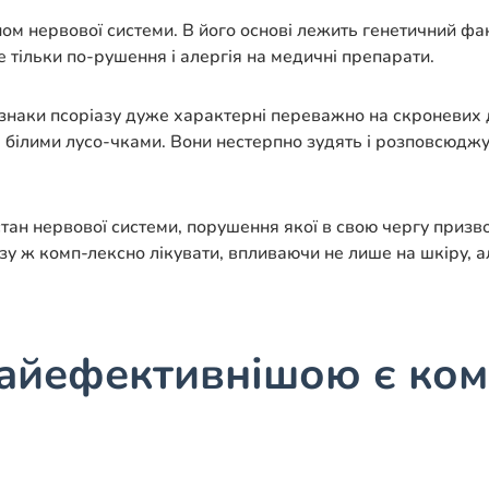
аном нервової системи. В його основі лежить генетичний ф
 тільки по-рушення і алергія на медичні препарати.
наки псоріазу дуже характерні переважно на скроневих діл
і білими лусо-чками. Вони нестерпно зудять і розповсюджу
тан нервової системи, порушення якої в свою чергу призво
зу ж комп-лексно лікувати, впливаючи не лише на шкіру, а
 найефективнішою є ко