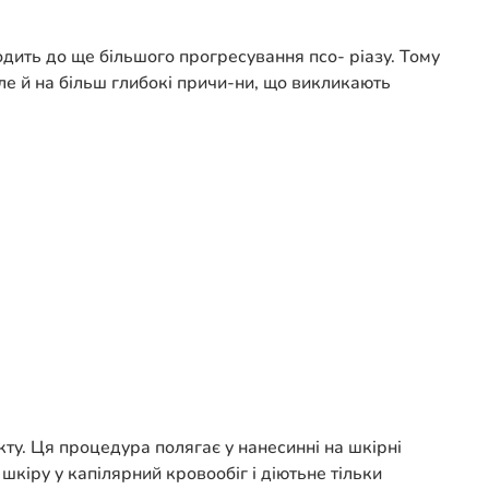
дить до ще більшого прогресування псо- ріазу. Тому
ле й на більш глибокі причи-ни, що викликають
у. Ця процедура полягає у нанесинні на шкірні
шкіру у капілярний кровообіг і діютьне тільки