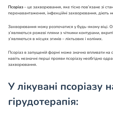
Псоріаз
– це захворювання, яке тісно пов’язане зі ст
перенавантаження, інфекційні захворювання, діють не
Захворювання можу розпочатися у будь-якому віці. Оз
з’являються рожеві плями з чіткими контурами, вкрит
з’являються в місцях згинів – ліктьових і коліних.
Псоріаз в запущеній формі може значно впливати на с
навіть незначні перші прояви псоріазу необгідно одра
захворювання.
У лікувані псоріазу
гірудотерапія: