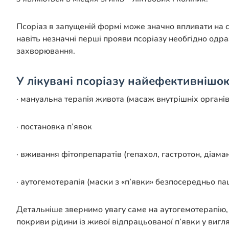
Псоріаз в запущеній формі може значно впливати на с
навіть незначні перші прояви псоріазу необгідно одра
захворювання.
У лікувані псоріазу найефективнішою
· мануальна терапія живота (масаж внутрішніх органів
· постановка п’явок
· вживання фітопрепаратів (гепахол, гастротон, діаман
· аутогемотерапія (маски з «п’явки» безпосередньо па
Детальніше звернимо увагу саме на аутогемотерапію,
покриви рідини із живої відпрацьованої п’явки у вигл