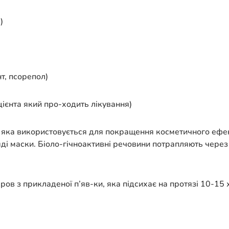
)
т, псорепол)
цієнта який про-ходить лікування)
 яка використовується для покращення косметичного ефект
яді маски. Біоло-гічноактивні речовини потрапляють через 
ов з прикладеної п’яв-ки, яка підсихає на протязі 10-15 