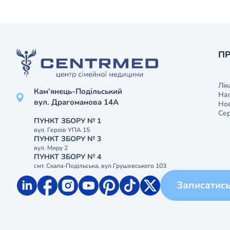
ПР
Лік
Кам’янець-Подільський
На
вул. Драгоманова 14А
Нов
Сер
ПУНКТ ЗБОРУ № 1
вул. Героїв УПА 15
ПУНКТ ЗБОРУ № 3
вул. Миру 2
ПУНКТ ЗБОРУ № 4
смт. Скала-Подільська, вул.Грушевського 103
Записатис