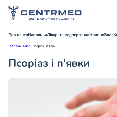
Про центр
Напрямки
Лікарі та медперсонал
Новини
Блог
К
Головна
›
Блог
›
Псоріаз і п’явки
Псоріаз і п’явки