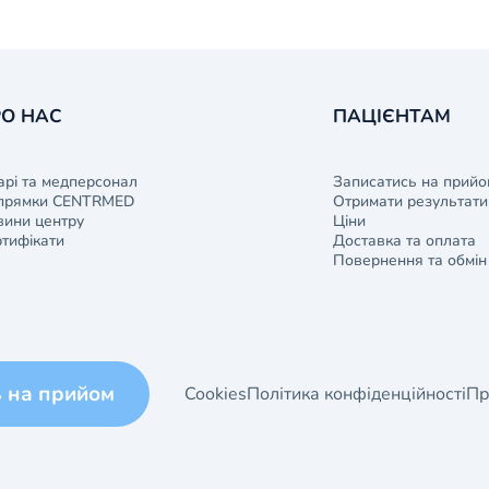
О НАС
ПАЦІЄНТАМ
арі та медперсонал
Записатись на прийо
прямки CENTRMED
Отримати результати 
ини центру
Ціни
тифікати
Доставка та оплата
Повернення та обмін
ь на прийом
Cookies
Політика конфіденційності
Пр