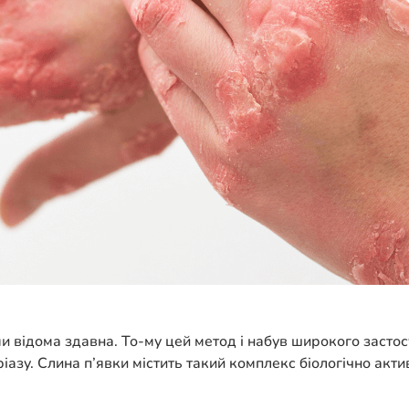
 відома здавна. То-му цей метод і набув широкого застосу
азу. Слина п’явки містить такий комплекс біологічно акти