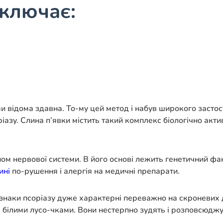
включає:
 відома здавна. То-му цей метод і набув широкого застосу
азу. Слина п’явки містить такий комплекс біологічно акти
аном нервової системи. В його основі лежить генетичний ф
ині
по-рушення і алергія на медичні препарати.
наки псоріазу дуже характерні переважно на скроневих діл
і білими лусо-чками. Вони нестерпно зудять і розповсюджу