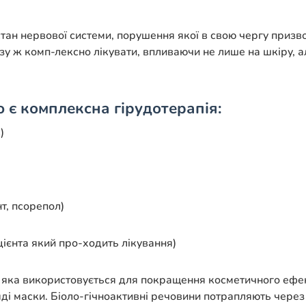
тан нервової системи, порушення якої в свою чергу призво
зу ж комп-лексно лікувати, впливаючи не лише на шкіру, а
 є комплексна гірудотерапія:
)
т, псорепол)
цієнта який про-ходить лікування)
 яка використовується для покращення косметичного ефект
яді маски. Біоло-гічноактивні речовини потрапляють через 