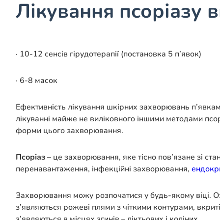
Лікування псоріазу 
· 10-12 сенсів гірудотерапії (постановка 5 п’явок)
· 6-8 масок
Ефективність лікування шкірних захворювань п’явками
лікуванні майже не виліковного іншими методами псорі
форми цього захворювання.
Псоріаз
– це захворювання, яке тісно пов’язане зі ст
перенавантаження, інфекційні захворювання,
ендокр
Захворювання можу розпочатися у будь-якому віці. Оз
з’являються рожеві плями з чіткими контурами, вкрит
з’являються в місцях згинів – ліктьових і коліних.