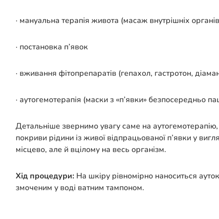
· мануальна терапія живота (масаж внутрішніх органів
· постановка п’явок
· вживання фітопрепаратів (гепахол, гастротон, діаман
· аутогемотерапія (маски з «п’явки» безпосередньо па
Детальніше звернимо увагу саме на аутогемотерапію,
покриви рідини із живої відпрацьованої п’явки у вигл
місцево, але й вцілому на весь організм.
Хід процедури:
На шкіру рівномірно наноситься аутокр
змоченим у воді ватним тампоном.