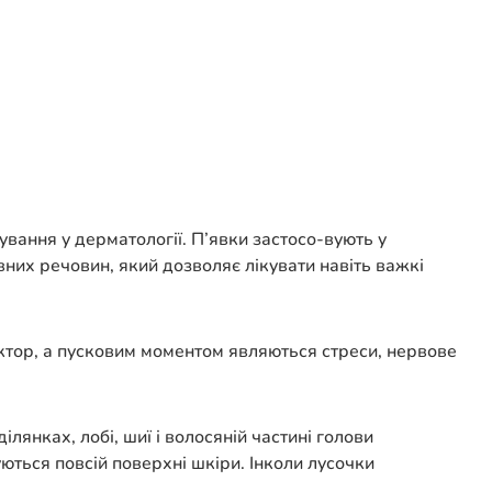
вання у дерматології. П’явки застосо-вують у
вних речовин, який дозволяє лікувати навіть важкі
актор, а пусковим моментом являються стреси, нервове
янках, лобі, шиї і волосяній частині голови
ються повсій поверхні шкіри. Інколи лусочки