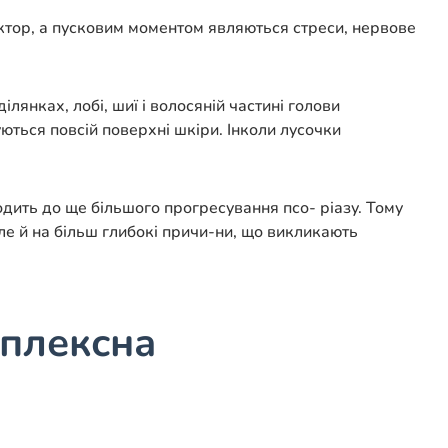
актор, а пусковим моментом являються стреси, нервове
янках, лобі, шиї і волосяній частині голови
ються повсій поверхні шкіри. Інколи лусочки
дить до ще більшого прогресування псо- ріазу. Тому
ле й на більш глибокі причи-ни, що викликають
мплексна