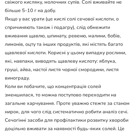
свіжого кисляку, молочних супів. Солі вживайте не
більше 5-10 г на добу.
Якщо у вас урати (це кислі солі сечової кислоти, о
спричиняють також і подагру), слід обмежити
вживання щавлю, шпинату, ревеню, малини, бобів,
лимонів, оцту та інших продуктів, які містять багато
щавлевої кислоти. Корисні у цьому випадку рослини,
які, навпаки, виводять щавлеву кислоту: яблука,
груші, айва, настої листя чорної смородини, листя
винограду.
Коли ви побачите, що концентрація солей
зменшилася, то можна поступово переходити на
загальне харчування. Проте уважно стежте за станом
нирок, для чого слід систематично робити аналіз сечі.
Сечогінні засоби для профілактики розвитку хвороби
доцільно вживати за наявності будь-яких солей. Це