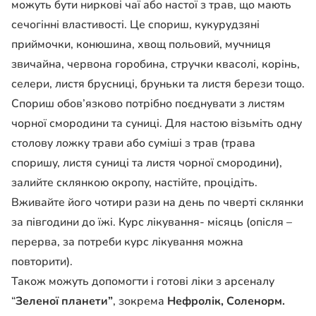
можуть бути ниркові чаї або настої з трав, що мають
сечогінні властивості. Це спориш, кукурудзяні
приймочки, конюшина, хвощ польовий, мучниця
звичайна, червона горобина, стручки квасолі, корінь,
селери, листя брусниці, бруньки та листя берези тощо.
Спориш обов’язково потрібно поєднувати з листям
чорної смородини та суниці. Для настою візьміть одну
столову ложку трави або суміші з трав (трава
споришу, листя суниці та листя чорної смородини),
залийте склянкою окропу, настійте, процідіть.
Вживайте його чотири рази на день по чверті склянки
за півгодини до їжі. Курс лікування- місяць (опісля –
перерва, за потреби курс лікування можна
повторити).
Також можуть допомогти і готові ліки з арсеналу
“
Зеленої планети”
, зокрема
Нефролік, Соленорм.