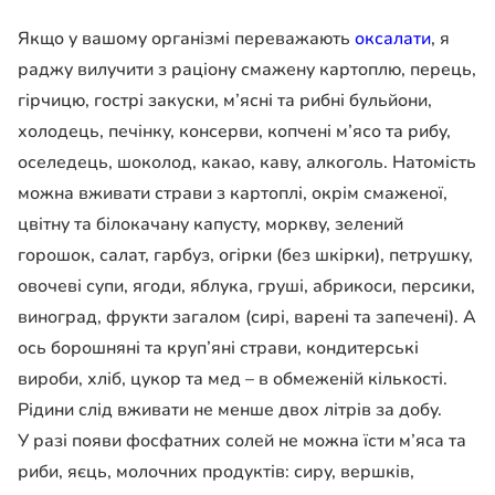
Якщо у вашому організмі переважають
оксалати
, я
раджу вилучити з раціону смажену картоплю, перець,
гірчицю, гострі закуски, м’ясні та рибні бульйони,
холодець, печінку, консерви, копчені м’ясо та рибу,
оселедець, шоколод, какао, каву, алкоголь. Натомість
можна вживати страви з картоплі, окрім смаженої,
цвітну та білокачану капусту, моркву, зелений
горошок, салат, гарбуз, огірки (без шкірки), петрушку,
овочеві супи, ягоди, яблука, груші, абрикоси, персики,
виноград, фрукти загалом (сирі, варені та запечені). А
ось борошняні та круп’яні страви, кондитерські
вироби, хліб, цукор та мед – в обмеженій кількості.
Рідини слід вживати не менше двох літрів за добу.
У разі появи фосфатних солей не можна їсти м’яса та
риби, яєць, молочних продуктів: сиру, вершків,