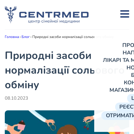
Головна
›
Блог
›
Природні засоби нормалізації сольового обміну
ПРО
Природні засоби
НА
ЛІКАРІ ТА
нормалізації сольового
Н
обміну
КО
МАГАЗИ
08.10.2023
РЕЄС
ОТРИМАТИ