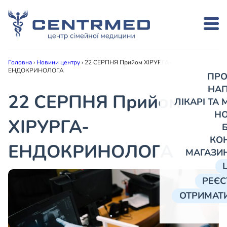
Головна
›
Новини центру
›
22 СЕРПНЯ Прийом ХІРУРГА-
ЕНДОКРИНОЛОГА
ПРО
НА
22 СЕРПНЯ Прийом
ЛІКАРІ ТА
Н
ХІРУРГА-
КО
ЕНДОКРИНОЛОГА
МАГАЗИ
РЕЄС
ОТРИМАТИ