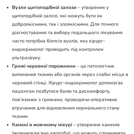
Вузли щитоподібної залози
– утворення у
щитоподібній залозі, які можуть бути як
доброякісними, так і злоякісними. Для точного
діагностування та вибору подальшого лікування
часто потрібна біопсія вузлів, яку хірург-
ендокринолог проводить під контролем
ультразвуку.
Грижі черевної порожнини
– це патологічне
випинання тканин або органів через слабкі місця в
черевній стінці. Хірург-ендокринолог допомагає
пацієнтам позбутися болю та дискомфорту,
пов’язаних з грижами, проводячи оперативне
втручання для відновлення нормального стану
тканин.
Камені в жовчному міхурі
– утворення каменів
(жовчнокам’яна хвороба), що можуть спричиняти