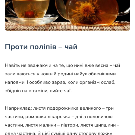
Проти поліпів – чай
Навіть не зважаючи на те, що нині вже весна –
чаї
залишаються у кожній родині найулюбленішими
напоями. І особливо зараз, коли організм ослаб,
збіднів на вітаміни, пийте чаї.
Наприклад: листя подорожника великого – три
частини, ромашка лікарська – дві з половиною
частини, листя малини – півтори, листя шипшини –
одна частина. З цієї суміші одну столову ложку