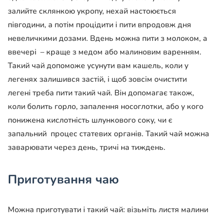
залийте склянкою укропу, нехай настоюється
півгодини, а потім процідити і пити впродовж дня
невеличкими дозами. Вдень можна пити з молоком, а
ввечері – краще з медом або малиновим варенням.
Такий чай допоможе усунути вам кашель, коли у
легенях залишився застій, і щоб зовсім очистити
легені треба пити такий чай. Він допомагає також,
коли болить горло, запалення носоглотки, або у кого
понижена кислотність шлункового соку, чи є
запальний процес статевих органів. Такий чай можна
заварювати через день, тричі на тиждень.
Приготування чаю
Можна приготувати і такий чай: візьміть листя малини