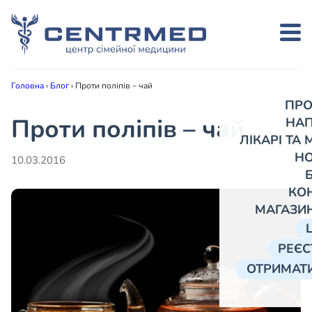
Головна
›
Блог
›
Проти поліпів – чай
ПРО
Проти поліпів – чай
НА
ЛІКАРІ ТА
Н
10.03.2016
КО
МАГАЗИ
РЕЄС
ОТРИМАТИ