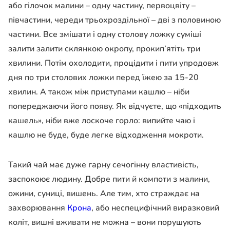
або гілочок малини – одну частину, первоцвіту –
півчастини, череди трьохроздільної – дві з половиною
частини. Все змішати і одну столову ложку суміші
залити залити склянкою окропу, прокип’ятіть три
хвилини. Потім охолодити, процідити і пити упродовж
дня по три столових ложки перед їжею за 15-20
хвилин. А також між приступами кашлю – ніби
попереджаючи його появу. Як відчуєте, що «підходить
кашель», ніби вже лоскоче горло: випийте чаю і
кашлю не буде, буде легке відходження мокроти.
Такий чай має дуже гарну сечогінну властивість,
заспокоює людину. Добре пити й компоти з малини,
ожини, суниці, вишень. Але тим, хто страждає на
захворювання
Крона
, або неспецифічний виразковий
коліт, вишні вживати не можна – вони порушують