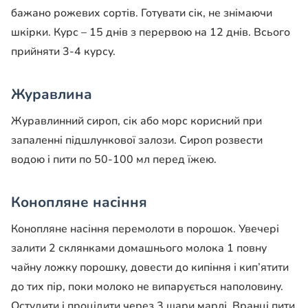
бажано рожевих сортів. Готувати сік, не знімаючи
шкірки. Курс – 15 днів з перервою на 12 днів. Всього
прийняти 3-4 курсу.
Журавлина
Журавлинний сироп, сік або морс корисний при
запаленні підшлункової залози. Сироп розвести
водою і пити по 50-100 мл перед їжею.
Конопляне насіння
Конопляне насіння перемолоти в порошок. Увечері
залити 2 склянками домашнього молока 1 повну
чайну ложку порошку, довести до кипіння і кип’ятити
до тих пір, поки молоко не випарується наполовину.
Остудити і процідити через 3 шари марлі. Вранці пити