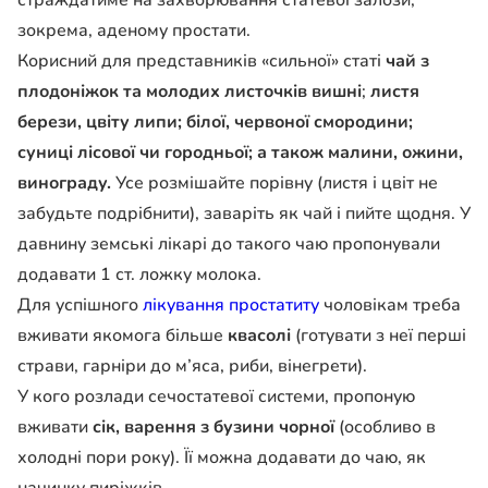
страждатиме на захворювання статевої залози,
зокрема, аденому простати.
Корисний для представників «сильної» статі
чай з
плодоніжок
та молодих листочків вишні
;
листя
берези, цвіту липи; білої, червоної смородини;
суниці лісової чи городньої; а також малини, ожини,
винограду.
Усе розмішайте порівну (листя і цвіт не
забудьте подрібнити), заваріть як чай і пийте щодня. У
давнину земські лікарі до такого чаю пропонували
додавати 1 ст. ложку молока.
Для успішного
лікування простатиту
чоловікам треба
вживати якомога більше
квасолі
(готувати з неї перші
страви, гарніри до м’яса, риби, вінегрети).
У кого розлади сечостатевої системи, пропоную
вживати
сік, варення з бузини чорної
(особливо в
холодні пори року). Її можна додавати до чаю, як