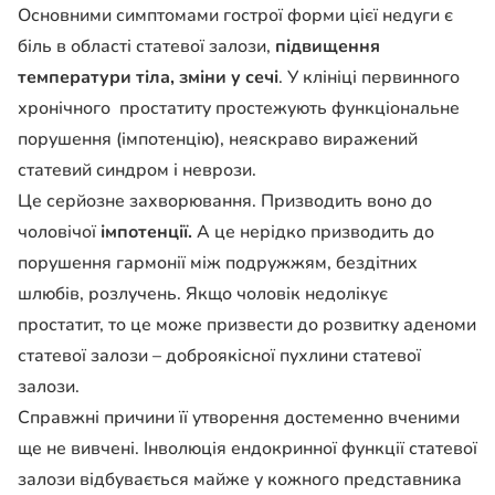
Основними симптомами гострої форми цієї недуги є
біль в області статевої залози,
підвищення
температури тіла, зміни у сечі
. У клініці первинного
хронічного простатиту простежують функціональне
порушення (імпотенцію), неяскраво виражений
статевий синдром і неврози.
Це серйозне захворювання. Призводить воно до
чоловічої
імпотенції.
А це нерідко призводить до
порушення гармонії між подружжям, бездітних
шлюбів, розлучень. Якщо чоловік недолікує
простатит, то це може призвести до розвитку аденоми
статевої залози – доброякісної пухлини статевої
залози.
Справжні причини її утворення достеменно вченими
ще не вивчені. Інволюція ендокринної функції статевої
залози відбувається майже у кожного представника