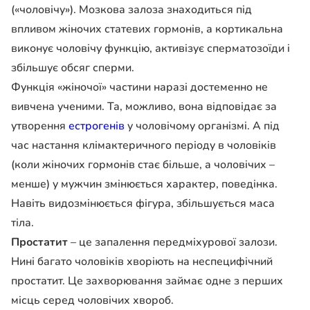
(«чоловічу»). Мозкова залоза знаходиться під
впливом жіночих статевих гормонів, а кортикальна
виконує чоловічу функцію, активізує сперматозоїди і
збільшує обсяг сперми.
Функція «жіночої» частини наразі достеменно не
вивчена ученими. Та, можливо, вона відповідає за
утворення
естрогенів
у чоловічому організмі. А під
час настання клімактеричного періоду в чоловіків
(коли жіночих гормонів стає більше, а чоловічих –
менше) у мужчин змінюється характер, поведінка.
Навіть видозмінюється фігура, збільшується маса
тіла.
Простатит
– це запалення передміхурової залози.
Нині багато чоловіків хворіють на неспецифічний
простатит. Це захворювання займає одне з перших
місць серед чоловічих хвороб.