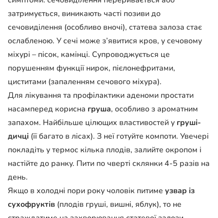
симптоми: сечовиділення переривається або
затримується, виникають часті позиви до
сечовиділення (особливо вночі), статева залоза стає
ослабленою. У сечі може з’явитися кров, у сечовому
міхурі – пісок, камінці. Супроводжується це
порушенням функції нирок, пієлонефритами,
циститами (запаленням сечового міхура).
Для лікування та профілактики аденоми простати
насамперед корисна
груша
, особливо з ароматним
запахом. Найбільше цілющих властивостей у
груші-
дичці
(її багато в лісах). З неї готуйте компоти. Увечері
покладіть у термос кілька плодів, залийте окропом і
настійте до ранку. Пити по чверті склянки 4-5 разів на
день.
Якщо в холодні пори року чоловік питиме
узвар із
сухофруктів
(плодів груші, вишні, яблук), то не