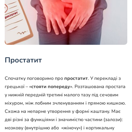
Простатит
Спочатку поговоримо про
простатит
. У перекладі з
грецької – «
стояти попереду
». Розташована простата
у нижній передній третині малого тазу під сечовим
міхуром, між лобним зчленуванням і прямою кишкою.
Схожа на непарне утворення у формі каштану. Має
дві різні за функціями і значимістю частини (залози):
мозкову (внутрішню або «жіночу») і кортикальну