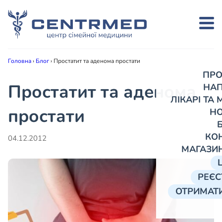
Головна
›
Блог
›
Простатит та аденома простати
ПРО
Простатит та аденома
НА
ЛІКАРІ ТА
простати
Н
КО
04.12.2012
МАГАЗИ
РЕЄС
ОТРИМАТИ