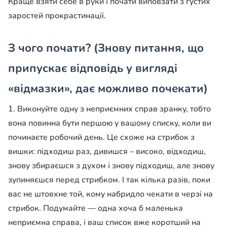
Краще взяти себе в руки і почати виповзати з густих
заростей прокрастинації.
З чого почати? (Знову питання, що
припускає відповідь у вигляді
«відмазки», дає можливо почекати)
1. Виконуйте одну з неприємних справ зранку, тобто
вона повинна бути першою у вашому списку, коли ви
починаєте робочий день. Це схоже на стрибок з
вишки: підходиш раз, дивишся – високо, відходиш,
знову збираєшся з духом і знову підходиш, але знову
зупиняєшся перед стрибком. І так кілька разів, поки
вас не штовхне той, кому набридло чекати в черзі на
стрибок. Подумайте — одна хоча б маленька
неприємна справа, і ваш список вже коротший на