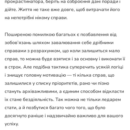
прокрастинатора, беріть на озброєння дані поради і
дійте. Життя не таке вже довге, щоб витрачати його
на непотрібні нікому справи.
Поширеною помилкою багатьох є позбавлення від
зобов’язань шляхом завалювання себе дрібними
справами з розрахунком, що коли залишиться мало
справ, то можна буде взятися і за основну і виконати її
в строк. Але подібна тактика суперечить усякій логіці
і знищує головну мотивацію — ті кілька справ, що
залишилися у списку пріоритетів, рано чи пізно
стануть архіважливими, а єдиним способом відкласти
їх стане бездіяльність. Так можна не тільки ледарем
стати, а й позбутися багато чого того, що було
досягнуто раніше і надзвичайно важливо для вашого
успіху.