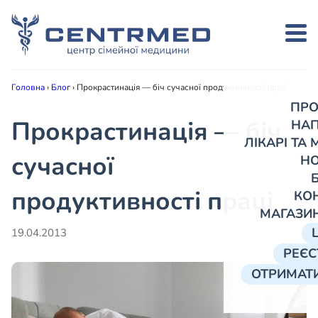
Головна
›
Блог
›
Прокрастинація — біч сучасної продуктивності праці
ПРО
Прокрастинація — біч
НА
ЛІКАРІ ТА
сучасної
Н
продуктивності праці
КО
МАГАЗИ
19.04.2013
РЕЄС
ОТРИМАТИ