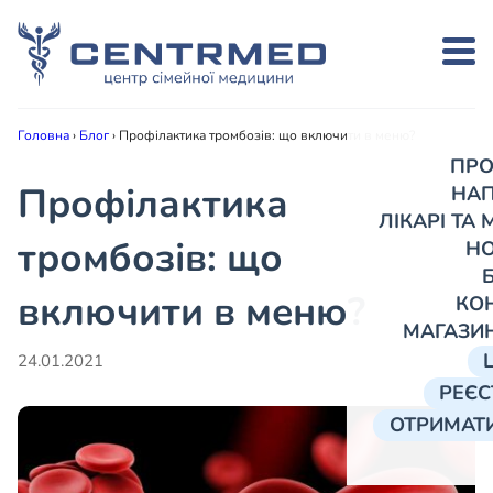
Головна
›
Блог
›
Профілактика тромбозів: що включити в меню?
ПРО
Профілактика
НА
ЛІКАРІ ТА
тромбозів: що
Н
включити в меню?
КО
МАГАЗИ
24.01.2021
РЕЄС
ОТРИМАТИ