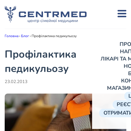
Головна
›
Блог
›
Профілактика педикульозу
ПРО
Профілактика
НА
ЛІКАРІ ТА
педикульозу
Н
КО
23.02.2013
МАГАЗИ
РЕЄС
ОТРИМАТИ