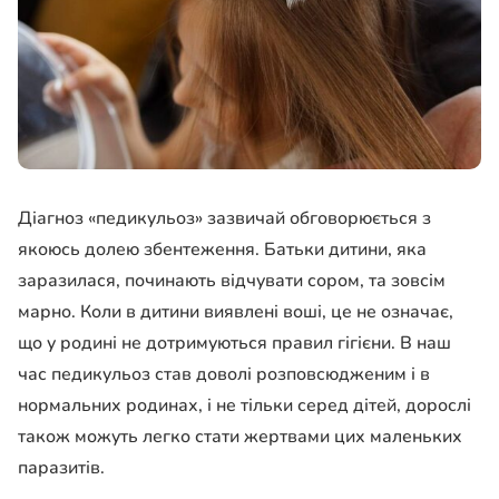
Діагноз «педикульоз» зазвичай обговорюється з
якоюсь долею збентеження. Батьки дитини, яка
заразилася, починають відчувати сором, та зовсім
марно. Коли в дитини виявлені воші, це не означає,
що у родині не дотримуються правил гігієни. В наш
час педикульоз став доволі розповсюдженим і в
нормальних родинах, і не тільки серед дітей, дорослі
також можуть легко стати жертвами цих маленьких
паразитів.