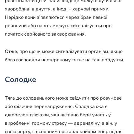
розпізнавати ці сигнали. Іноді це можуть бути якісь
хворобливі відчуття, а іноді – харчові примхи.
Нерідко вони з’являються через брак певної
речовини або навіть можуть сигналізувати про
початок серйозного захворювання.
Отже, про що ж може сигналізувати організм, якщо
його господаря нестерпному тягне на такі продукти.
Солодке
Тяга до солоденького може свідчити про розумове
або фізичне перенапруження. Солодка їжа є
джерелом глюкози, яка активно бере участь у
виробленні гормону стресу — адреналіну, а він, у
свою чергу, є основним постачальником енергії для