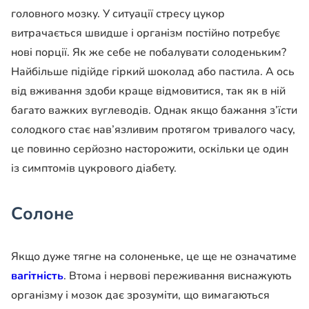
головного мозку. У ситуації стресу цукор
витрачається швидше і організм постійно потребує
нові порції. Як же себе не побалувати солоденьким?
Найбільше підійде гіркий шоколад або пастила. А ось
від вживання здоби краще відмовитися, так як в ній
багато важких вуглеводів. Однак якщо бажання з’їсти
солодкого стає нав’язливим протягом тривалого часу,
це повинно серйозно насторожити, оскільки це один
із симптомів цукрового діабету.
Солоне
Якщо дуже тягне на солоненьке, це ще не означатиме
вагітність
. Втома і нервові переживання виснажують
організму і мозок дає зрозуміти, що вимагаються