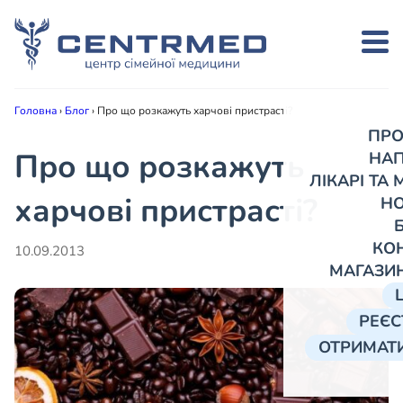
Головна
›
Блог
›
Про що розкажуть харчові пристрасті?
ПРО
Про що розкажуть
НА
ЛІКАРІ ТА
харчові пристрасті?
Н
КО
10.09.2013
МАГАЗИ
РЕЄС
ОТРИМАТИ