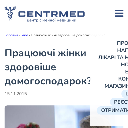
Головна
›
Блог
›
Працюючі жінки здоровіше домогосподарок?
ПРО
Працюючі жінки
НА
ЛІКАРІ ТА
здоровіше
Н
домогосподарок?
КО
МАГАЗИ
15.11.2015
РЕЄС
ОТРИМАТИ