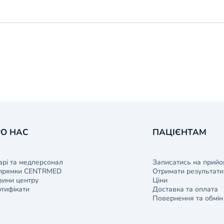
О НАС
ПАЦІЄНТАМ
арі та медперсонал
Записатись на прийо
прямки CENTRMED
Отримати результати 
ини центру
Ціни
тифікати
Доставка та оплата
Повернення та обмін