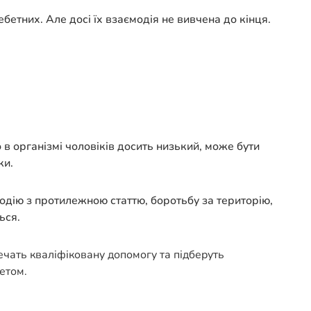
бетних. Але досі їх взаємодія не вивчена до кінця.
 в організмі чоловіків досить низький, може бути
ки.
одію з протилежною статтю, боротьбу за територію,
ься.
печать кваліфіковану допомогу та підберуть
етом.