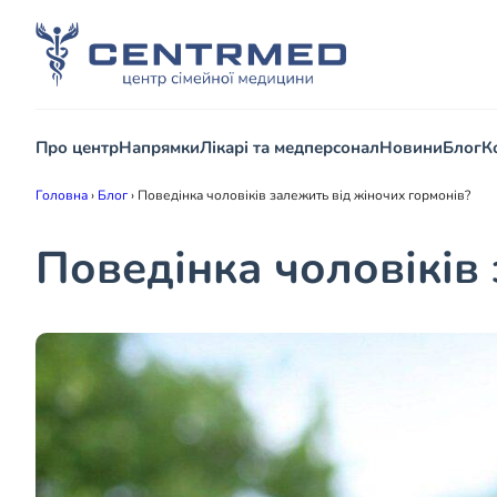
Про центр
Напрямки
Лікарі та медперсонал
Новини
Блог
К
Головна
›
Блог
›
Поведінка чоловіків залежить від жіночих гормонів?
Поведінка чоловіків