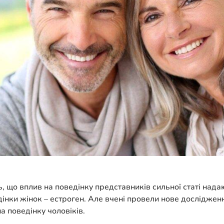
 що вплив на поведінку представників сильної статі надають
дінки жінок – естроген. Але вчені провели нове досліджен
а поведінку чоловіків.