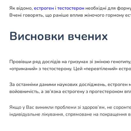
Як відомо,
естроген
і
тестостерон
необхідні для формув
Вчені говорять, що раніше вплив жіночого гормону ес
Висновки вчених
Провівши ряд дослідів на гризунах зі зміною генотипу
«отриманий» з тестостерону. Цей «перевтілений» естрог
За останніми даними наукових досліджень, естроген м
войовничість, а зв’язка естрогену з прогестероном впл
Якщо у Вас виникли проблеми зі здоров’ям, не соромт
індивідуальне лікування, спрямоване на покращення в