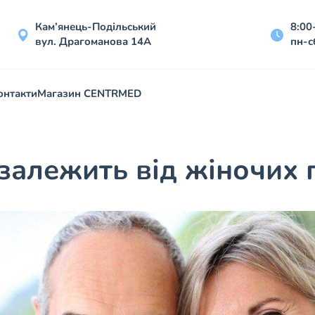
Кам’янець-Подільський
8:00
вул. Драгоманова 14А
пн-с
онтакти
Магазин CENTRMED
 залежить від жіночих 