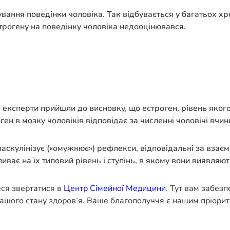
ання поведінки чоловіка. Так відбувається у багатьох хре
трогену на поведінку чоловіка недооцінювався.
, експерти прийшли до висновку, що естроген, рівень якого
ен в мозку чоловіків відповідає за численні чоловічі вчин
аскулінізує («омужнює») рефлекси, відповідальні за взаєм
иває на їх типовий рівень і ступінь, в якому вони виявляют
еся звертатися в
Центр Сімейної Медицини
. Тут вам забез
ашого стану здоров’я. Ваше благополуччя є нашим пріорит