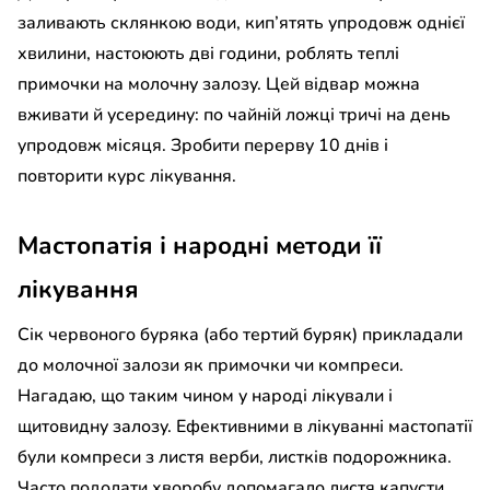
заливають склянкою води, кип’ятять упродовж однієї
хвилини, настоюють дві години, роблять теплі
примочки на молочну залозу. Цей відвар можна
вживати й усередину: по чайній ложці тричі на день
упродовж місяця. Зробити перерву 10 днів і
повторити курс лікування.
Мастопатія і народні методи її
лікування
Сік червоного буряка (або тертий буряк) прикладали
до молочної залози як примочки чи компреси.
Нагадаю, що таким чином у народі лікували і
щитовидну залозу. Ефективними в лікуванні мастопатії
були компреси з листя верби, листків подорожника.
Часто подолати хворобу допомагало листя капусти.