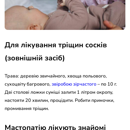
Для лікування тріщин сосків
(зовнішній засіб)
Трава: деревію звичайного, хвоща польового,
сухоцвіту багрового,
звіробою зірчастого
– по 10 г.
Дві столові ложки суміші залити 1 літром окропу,
настояти 20 хвилин, процідити. Робити примочки,
промивання тріщин.
Мастопатію лікують знайомі