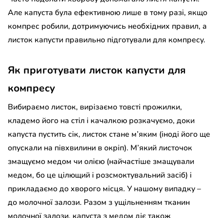
Але капуста була ефективною лише в тому разі, якщо
компрес робили, дотримуючись необхідних правил, а
листок капусти правильно підготували для компресу.
Як приготувати листок капусти для
компресу
Вибираємо листок, вирізаємо товсті прожилки,
кладемо його на стіл і качалкою розкачуємо, доки
капуста пустить сік, листок стане м
’
яким (іноді його ще
опускали на півхвилини в окріп). М’який листочок
змащуємо медом чи олією (найчастіше змащували
медом, бо це цілющий і розсмоктувальний засіб) і
прикладаємо до хворого місця. У нашому випадку –
до молочної залози. Разом з ущільненням тканин
молочної залози, капуста з медом діє також