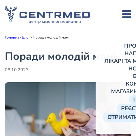
Головна
›
Блог
›
Поради молодій мамі
ПРО
Поради молодій мамі
НА
ЛІКАРІ ТА
Н
08.10.2023
КО
МАГАЗИ
РЕЄС
ОТРИМАТИ