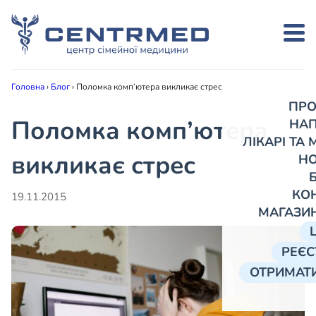
Головна
›
Блог
›
Поломка комп’ютера викликає стрес
ПРО
Поломка комп’ютера
НА
ЛІКАРІ ТА
викликає стрес
Н
КО
19.11.2015
МАГАЗИ
РЕЄС
ОТРИМАТИ