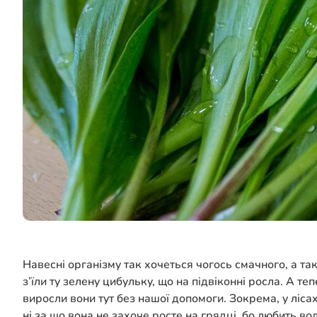
Навесні організму так хочеться чогось смачного, а т
з’їли ту зелену цибульку, що на підвіконні росла. А т
виросли вони тут без нашої допомоги. Зокрема, у ліса
ні за що вона не захоче росте на грядці, бо любить в