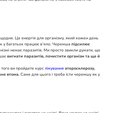
щодня. Це енергія для організму, який кожен день
ник у багатьох працює в’яло. Черемша
підсилює
анізмі немає паразитів. Ми просто звикли думати, що
ішає
вигнати паразитів, почистити організм та ще й
е того ви пройдете курс
лікування
атеросклерозу,
кне втома.
Саме для цього і треба їсти черемшу як у