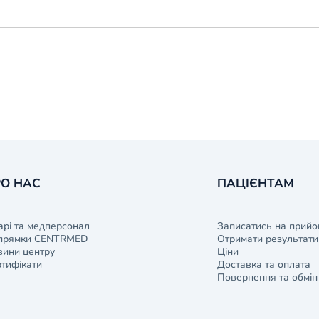
О НАС
ПАЦІЄНТАМ
арі та медперсонал
Записатись на прийо
прямки CENTRMED
Отримати результати 
ини центру
Ціни
тифікати
Доставка та оплата
Повернення та обмін