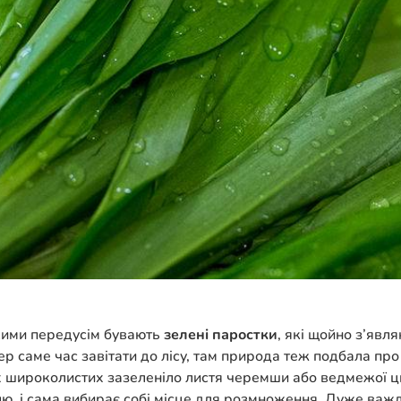
акими передусім бувають
зелені паростки
, які щойно з’явл
епер саме час завітати до лісу, там природа теж подбала пр
х широколистих зазеленіло листя черемши або ведмежої цибул
олю, і сама вибирає собі місце для розмноження. Дуже важл