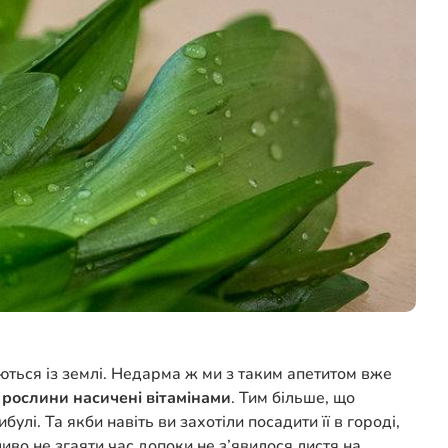
яються із землі. Недарма ж ми з таким апетитом вже
о
рослини
насичені вітамінами
. Тим більше, що
і. Та якби навіть ви захотіли посадити її в городі,
иво не згаяти час допоки не з’явилося листя на