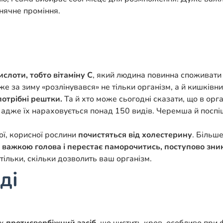
онячне проміння.
ислоти, тобто вітаміну С
, який людина повинна споживати 
же за зиму «розлінувався» не тільки організм, а й кишків
потрібні рештки.
Та й хто може сьогодні сказати, що в орг
нти, адже їх нараховується понад 150 видів. Черемша й посп
ої, корисної рослини
почистяться від холестерину
. Більш
де важкою голова і перестає паморочитись, поступово зни
стільки, скільки дозволить ваш організм.
ді