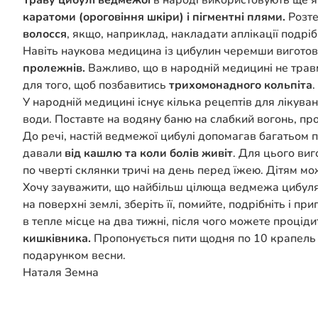
Траву цибулі ведмежої
в народі використовують ще я
каратоми (ороговіння шкіри) і пігментні плями.
Розте
волосся
, якщо, наприклад, накладати аплікації подрі
Навіть наукова медицина із цибулин черемши вигото
пролежнів.
Важливо, що в народній медицині не трав
для того, щоб позбавитись
трихомонадного кольпіта
У народній медицині існує кілька рецептів для лікува
води. Поставте на водяну баню на слабкий вогонь, про
До речі, настій ведмежої цибулі допомагав багатьом
давали
від кашлю та коли болів живіт
. Для цього виг
по чверті склянки тричі на день перед їжею. Дітям мож
Хочу зауважити, що найбільш цілюща ведмежа цибуля с
на поверхні землі, зберіть її, помийте, подрібніть і п
в тепле місце на два тижні, після чого можете проціди
кишківника.
Пропонується пити щодня по 10 крапель 4 
подарунком весни.
Наталя Земна