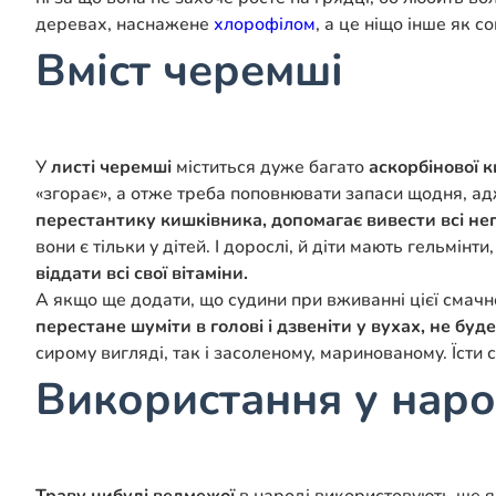
деревах, наснажене
хлорофілом
, а це ніщо інше як с
Вміст черемші
У
листі черемші
міститься дуже багато
аскорбінової к
«згорає», а отже треба поповнювати запаси щодня, ад
перестантику кишківника, допомагає вивести всі не
вони є тільки у дітей. І дорослі, й діти мають гельмі
віддати всі свої вітаміни.
А якщо ще додати, що судини при вживанні цієї смачн
перестане шуміти в голові і дзвеніти у вухах, не бу
сирому вигляді, так і засоленому, маринованому. Їсти 
Використання у наро