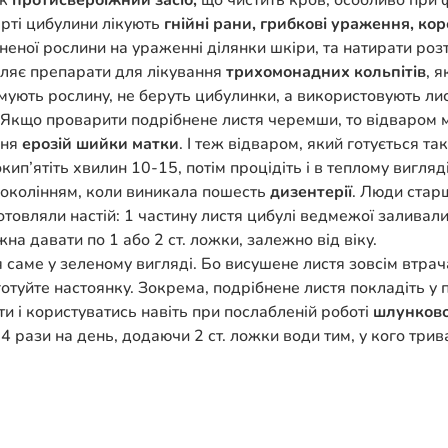
к
протисвербіжний засіб,
що чистить кров, особливо при ф
рті цибулини лікують
гнійні рани, грибкові ураження, кор
бненої рослини на ураженні ділянки шкіри, та натирати роз
вляє препарати для лікування
трихомонадних кольпітів
, 
мують рослину, не беруть цибулинки, а використовують ли
. Якщо проварити подрібнене листя черемши, то відваром
ння
ерозій
шийки матки
. І теж відваром, який готується т
кип’ятіть хвилин 10-15, потім процідіть і в теплому вигл
 поколінням, коли виникала пошесть
дизентерії
. Люди стар
отовляли настій: 1 частину листя цибулі ведмежої заливал
на давати по 1 або 2 ст. ложки, залежно від віку.
аме у зеленому вигляді. Бо висушене листя зовсім втрачає
риготуйте настоянку. Зокрема, подрібнене листя покладіть у
ти і користуватись навіть при послабленій роботі
шлунково-
рази на день, додаючи 2 ст. ложки води тим, у кого трива