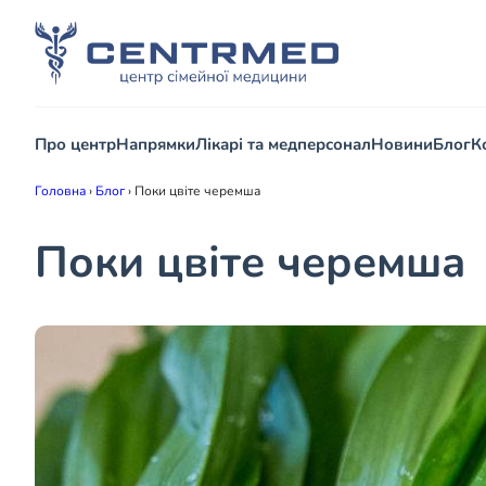
Про центр
Напрямки
Лікарі та медперсонал
Новини
Блог
К
Головна
›
Блог
›
Поки цвіте черемша
Поки цвіте черемша