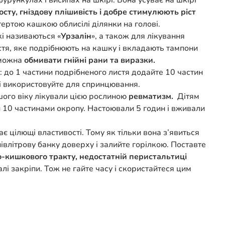
урункулах і висипах на шкірі. Вона усуває на шкірі
осту, гніздову плішивість і добре стимулюють ріст
тертою кашкою облисілі ділянки на голові.
які називаються «
Урзалін
», а також для лікування
стя, яке подрібнюють на кашку і вкладають тампони
 можна
обмивати гнійні рани та виразки.
ак: до 1 частини подрібненого листя додайте 10 частин
яді використовуйте для спринцювання.
шого віку лікували цією рослиною
ревматизм.
Дітям
и 10 частинами окропу. Настоювали 5 годин і вживали
 цілющі властивості. Тому як тільки вона з’явиться
 півлітрову банку доверху і залийте горілкою. Поставте
кишкового тракту, недостатній перистальтиці
лі закріпи. Тож не гайте часу і скористайтеся цим