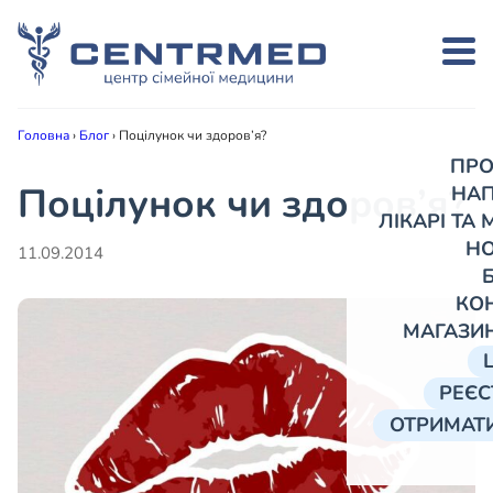
Головна
›
Блог
›
Поцілунок чи здоров’я?
ПРО
Поцілунок чи здоров’я?
НА
ЛІКАРІ ТА
Н
11.09.2014
КО
МАГАЗИ
РЕЄС
ОТРИМАТИ