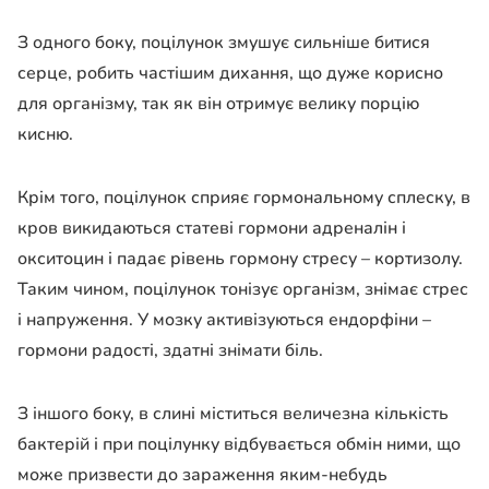
З одного боку, поцілунок змушує сильніше битися
серце, робить частішим дихання, що дуже корисно
для організму, так як він отримує велику порцію
кисню.
Крім того, поцілунок сприяє гормональному сплеску, в
кров викидаються статеві гормони адреналін і
окситоцин і падає рівень гормону стресу – кортизолу.
Таким чином, поцілунок тонізує організм, знімає стрес
і напруження. У мозку активізуються ендорфіни –
гормони радості, здатні знімати біль.
З іншого боку, в слині міститься величезна кількість
бактерій і при поцілунку відбувається обмін ними, що
може призвести до зараження яким-небудь