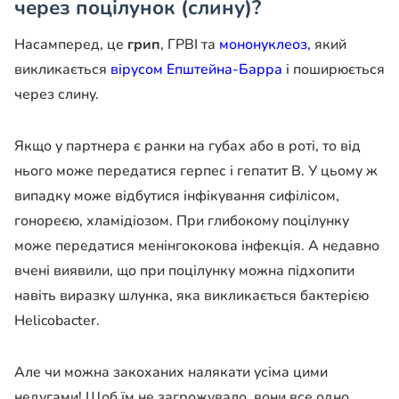
через поцілунок (слину)?
Насамперед, це
грип
, ГРВІ та
мононуклеоз,
який
викликається
вірусом Епштейна-Барра
і поширюється
через слину.
Якщо у партнера є ранки на губах або в роті, то від
нього може передатися герпес і гепатит В. У цьому ж
випадку може відбутися інфікування сифілісом,
гонореєю, хламідіозом. При глибокому поцілунку
може передатися менінгококова інфекція. А недавно
вчені виявили, що при поцілунку можна підхопити
навіть виразку шлунка, яка викликається бактерією
Helicobacter.
Але чи можна закоханих налякати усіма цими
недугами! Щоб їм не загрожувало, вони все одно