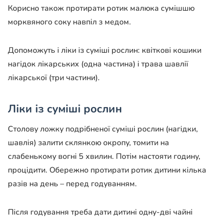
Корисно також протирати ротик малюка сумішшю
морквяного соку навпіл з медом.
Допоможуть і ліки із суміші рослин: квіткові кошики
нагідок лікарських (одна частина) і трава шавлії
лікарської (три частини).
Ліки із суміші рослин
Столову ложку подрібненої суміші рослин (нагідки,
шавлія) залити склянкою окропу, томити на
слабенькому вогні 5 хвилин. Потім настояти годину,
процідити. Обережно протирати ротик дитини кілька
разів на день – перед годуванням.
Після годування треба дати дитині одну-дві чайні