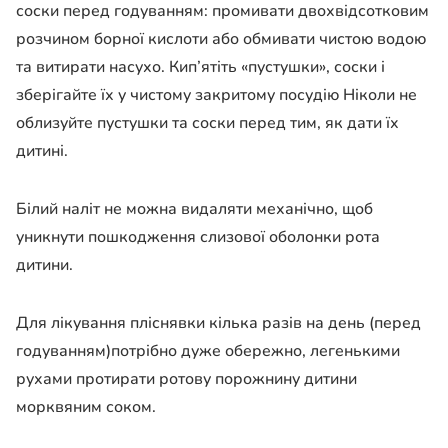
соски перед годуванням: промивати двохвідсотковим
розчином борної кислоти або обмивати чистою водою
та витирати насухо. Кип’ятіть «пустушки», соски і
зберігайте їх у чистому закритому посудію Ніколи не
облизуйте пустушки та соски перед тим, як дати їх
дитині.
Білий наліт не можна видаляти механічно, щоб
уникнути пошкодження слизової оболонки рота
дитини.
Для лікування пліснявки кілька разів на день (перед
годуванням)потрібно дуже обережно, легенькими
рухами протирати ротову порожнину дитини
морквяним соком.