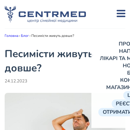
Головна
›
Блог
›
Песимісти живуть довше?
ПРО
Песимісти живуть
НА
ЛІКАРІ ТА
довше?
Н
КО
24.12.2023
МАГАЗИ
РЕЄС
ОТРИМАТИ