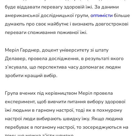
буде віддавати перевагу здоровій їжі. За даними
американської дослідницької групи,
оптимісти
більше
думають про своє майбутнє і визнають довгострокові
переваги споживання поживної їжі.
Меріл Гарднер, доцент університету зі штату
Делавер, провела дослідження, в результаті якого
з’ясувала, що перспектива часу допомагає людям
зробити кращий вибір.
Група вчених під керівництвом Меріл провела
експеримент, щоб вивчити питання вибору здорової
їжі людьми в гарному настрої, тоді як в похмурому
настрої люди вибирають швидку їжу. Якщо людина
перебуває в поганому настрої, то зосереджуються на
тому, що можна з’їсти швидко.