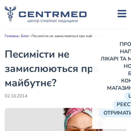
Головна
›
Блог
›
Песимісти не замислюються про майбутнє?
ПРО
Песимісти не
НА
ЛІКАРІ ТА
замислюються про
Н
майбутнє?
КО
МАГАЗИ
02.10.2014
РЕЄС
ОТРИМАТИ