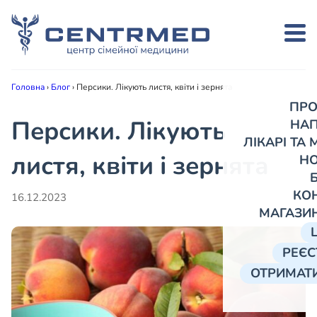
Головна
›
Блог
›
Персики. Лікують листя, квіти і зернята
ПРО
Персики. Лікують
НА
ЛІКАРІ ТА
листя, квіти і зернята
Н
КО
16.12.2023
МАГАЗИ
РЕЄС
ОТРИМАТИ