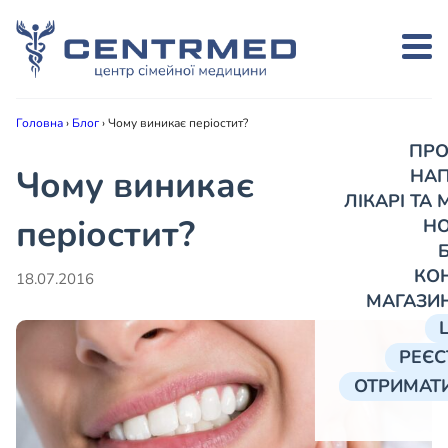
Головна
›
Блог
›
Чому виникає періостит?
ПРО
Чому виникає
НА
ЛІКАРІ ТА
періостит?
Н
КО
18.07.2016
МАГАЗИ
РЕЄС
ОТРИМАТИ