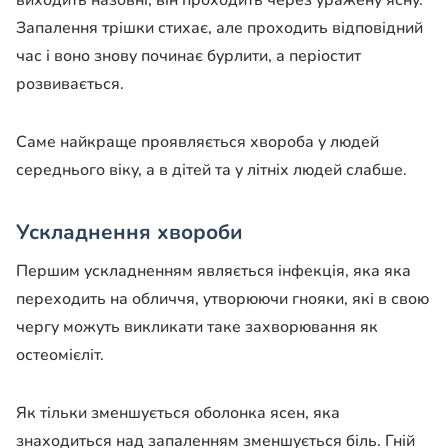
виходить назовні, він проходить через уражену ясну.
Запалення трішки стихає, але проходить відповідний
час і воно знову починає бурлити, а періостит
розвивається.
Саме найкраще проявляється хвороба у людей
середнього віку, а в дітей та у літніх людей слабше.
Ускладнення хвороби
Першим ускладненням являється інфекція, яка яка
переходить на обличчя, утворюючи гнояки, які в свою
чергу можуть викликати таке захворювання як
остеомієліт.
Як тільки зменшується оболонка ясен, яка
знаходиться над запаленням зменшується біль. Гній