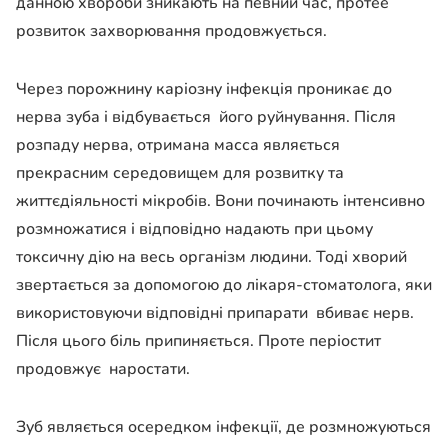
данною хвороби зникають на певний час, протее
розвиток захворювання продовжується.
Через порожнину каріозну інфекція проникає до
нерва зуба і відбувається його руйнування. Після
розпаду нерва, отримана масса являється
прекрасним середовищем для розвитку та
життєдіяльності мікробів. Вони починають інтенсивно
розмножатися і відповідно надають при цьому
токсичну дію на весь організм людини.
Тоді хворий
звертається за допомогою до лікаря-стоматолога, яки
використовуючи відповідні припарати вбиває нерв.
Після цього біль припиняється. Проте періостит
продовжує наростати.
Зуб являється осередком інфекції, де розмножуються