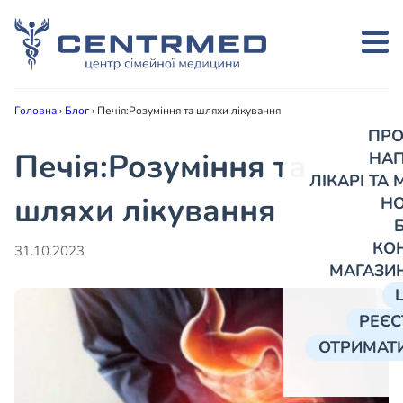
Головна
›
Блог
›
Печія:Розуміння та шляхи лікування
ПРО
Печія:Розуміння та
НА
ЛІКАРІ ТА
шляхи лікування
Н
КО
31.10.2023
МАГАЗИ
РЕЄС
ОТРИМАТИ