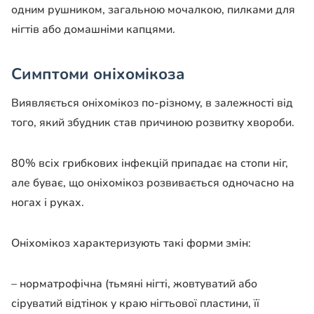
одним рушником, загальною мочалкою, пилками для
нігтів або домашніми капцями.
Симптоми оніхомікоза
Виявляється оніхомікоз по-різному, в залежності від
того, який збудник став причиною розвитку хвороби.
80% всіх грибкових інфекцій припадає на стопи ніг,
але буває, що оніхомікоз розвивається одночасно на
ногах і руках.
Оніхомікоз характеризують такі форми змін:
– норматрофічна (тьмяні нігті, жовтуватий або
сіруватий відтінок у краю нігтьової пластини, її