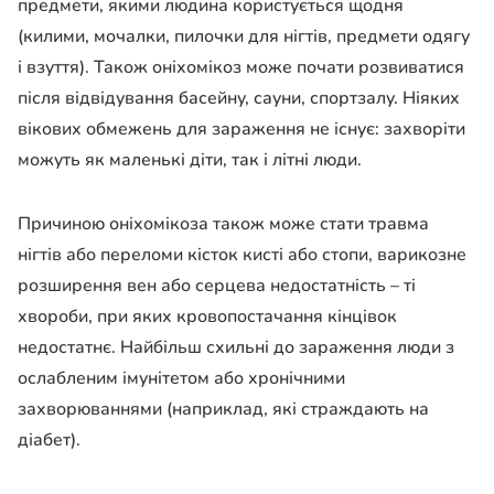
предмети, якими людина користується щодня
(килими, мочалки, пилочки для нігтів, предмети одягу
і взуття). Також оніхомікоз може почати розвиватися
після відвідування басейну, сауни, спортзалу. Ніяких
вікових обмежень для зараження не існує: захворіти
можуть як маленькі діти, так і літні люди.
Причиною оніхомікоза також може стати травма
нігтів або переломи кісток кисті або стопи, варикозне
розширення вен або серцева недостатність – ті
хвороби, при яких кровопостачання кінцівок
недостатнє. Найбільш схильні до зараження люди з
ослабленим імунітетом або хронічними
захворюваннями (наприклад, які страждають на
діабет).