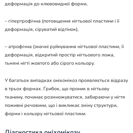
деформація до клювовидної форми,
– гіпертрофічна (потовщення нігтьової пластини і її
деформація, сіруватий відтінок),
– атрофічна (значні руйнування нігтьової пластини, її
деформація, відкритий простір нігтьового ложа,
тьмяні нігті жовтого або сірого кольору.
У багатьох випадках оніхомікоз проявляється відразу
в трьох формах. Грибок, що проник в нігтьову
тканину, починає розмножуватися, забираючи у нігтя
поживні речовини, що і викликає зміну структури,
форми і кольору нігтьової пластини.
Діагностика оніхомікозу