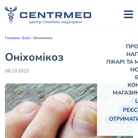
Головна
›
Блог
›
Оніхомікоз
ПРО
Оніхомікоз
НА
ЛІКАРІ ТА
Н
08.10.2023
КО
МАГАЗИ
РЕЄС
ОТРИМАТИ