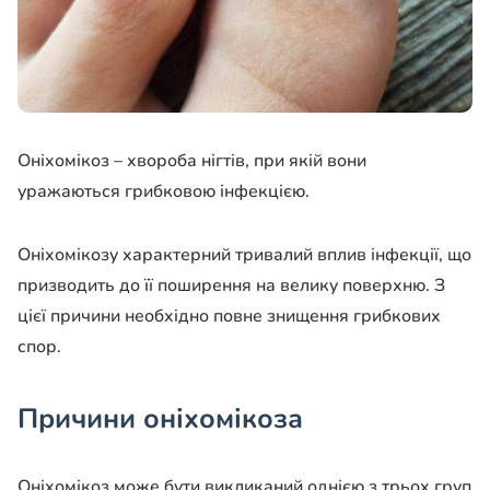
Оніхомікоз – хвороба нігтів, при якій вони
уражаються грибковою інфекцією.
Оніхомікозу характерний тривалий вплив інфекції, що
призводить до її поширення на велику поверхню. З
цієї причини необхідно повне знищення грибкових
спор.
Причини оніхомікоза
Оніхомікоз може бути викликаний однією з трьох груп