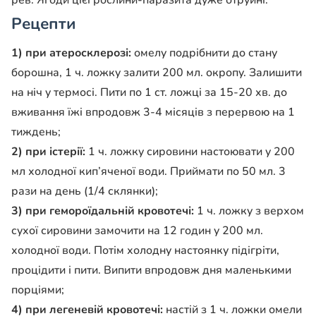
рев. Ягоди цієї рослини-паразита дуже отруйні.
Рецепти
1)
при атеросклерозі:
омелу подрібнити до стану
борошна, 1 ч. ложку залити 200 мл. окропу. Залишити
на ніч у термосі. Пити по 1 ст. ложці за 15-20 хв. до
вживання їжі впродовж 3-4 місяців з перервою на 1
тиждень;
2)
при істерії:
1 ч. ложку сировини настоювати у 200
мл холодної кип’яченої во­ди. Приймати по 50 мл. 3
ра­зи на день (1/4 склянки);
3)
при гемороїдальній кровотечі:
1 ч. ложку з вер­хом
сухої сировини замо­чити на 12 годин у 200 мл.
холодної води. Потім хо­лодну настоянку підігріти,
процідити і пити. Випити впродовж дня маленькими
порціями;
4)
при легеневій кровоте­чі:
настій з 1 ч. ложки омели