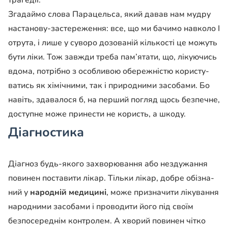
трагедії.
Згадаймо слова Парацельса, який давав нам мудру
настанову-застереження: все, що ми бачимо навколо І
отрута, і лише у суворо дозованій кількості це можуть
бу­ти ліки. Тож завжди треба пам’ятати, що, лікуючись
вдома, потрібно з особли­вою обережністю користу­
ватись як хімічними, так і природними засобами. Бо
навіть, здавалося б, на пер­ший погляд щось безпечне,
доступне може принести не користь, а шкоду.
Діагностика
Діагноз будь-якого захво­рювання або нездужання
повинен поставити лікар. Тільки лікар, добре обізна­
ний у
народній медицині
, може призначити лікування
народними засобами і про­водити його під своїм
безпо­середнім контролем. А хво­рий повинен чітко