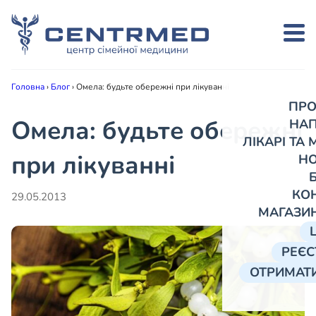
Головна
›
Блог
›
Омела: будьте обережні при лікуванні
ПРО
Омела: будьте обережні
НА
ЛІКАРІ ТА
при лікуванні
Н
КО
29.05.2013
МАГАЗИ
РЕЄС
ОТРИМАТИ