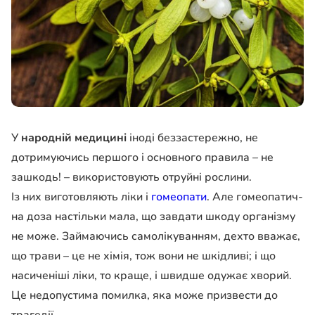
У
народній медицині
іно­ді беззастережно, не
дотримуючись першо­го і основного правила – не
зашкодь! – використовують отруйні рослини.
Із них виготовляють ліки і
гомеопати
. Але гомеопатич­
на доза настільки мала, що завдати шкоду організму
не може. Займаючись самоліку­ванням, дехто вважає,
що трави – це не хімія, тож вони не шкідливі; і що
насиченіші ліки, то краще, і швидше оду­жає хворий.
Це недопустима помилка, яка може призвес­ти до