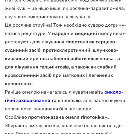
На голих безлистих дере­вах ми іноді бачимо зелені
живі кущі – це ніщо інше, як рослина-паразит омела,
яку часто використовують у лікуванні.
Ця рослина отруйна! Тож необхідно суворо дотриму­
ватись рецептури. У
народ­ній медицині
омелу вико­
ристовують для лікування
гі­пертонії як серцево-
суди­нний засіб, протисклеротичний, шлунково-
кишковий при послабленні роботи кішківника та
для лікування гельмінтозів, а також як слаб­кий
кровоспинний засіб при маткових і легеневих
крово­течах.
Раніше омелою намага­лись лікувати навіть
онколо­
гічні захворювання
та епі­лепсію
, але, застосовуючи
великі дози, завдавали біль­ше шкоди.
Особливо
протипоказана омела гіпотонікам.
Збирають омелу восени, коли вже опало листя з де­