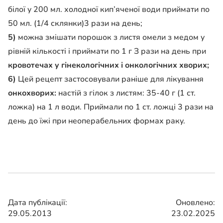
білої у 200 мл. холодної кип’яченої води приймати по
50 мл. (1/4 склянки)3 ра­зи на день;
5)
можна змішати поро­шок з листя омели з медом у
рівній кількості і прийма­ти по 1 г З рази на день при
кровотечах у гінекологіч­них і онкологічних хворих;
6)
Цей рецепт застосову­вали раніше для лікування
онкохворих:
настій з гілок з листям: 35-40 г (1 ст.
ложка) на 1 л води. Приймали по 1 ст. ложці 3 рази на
день до їжі при неоперабельних формах раку.
Дата публікації:
Оновлено:
29.05.2013
23.02.2025