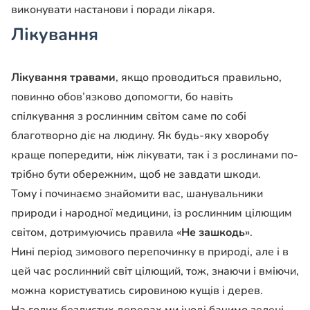
виконува­ти настанови і поради ліка­ря.
Лікування
Лікування травами
, якщо проводиться правильно,
по­винно обов’язково допомог­ти, бо навіть
спілкування з рослинним світом саме по собі
благотворно діє на лю­дину. Як будь-яку хворобу
краще попередити, ніж ліку­вати, так і з рослинами по­
трібно бути обережним, щоб не завдати шкоди.
Тому і починаємо знайо­мити вас, шанувальники
природи і народної медици­ни, із рослинним цілющим
світом, дотримуючись пра­вила «
Не зашкодь
».
Нині період зимового пе­репочинку в природі, але і в
цей час рослинний світ цілю­щий, тож, знаючи і вміючи,
можна користуватись сиро­виною кущів і дерев.