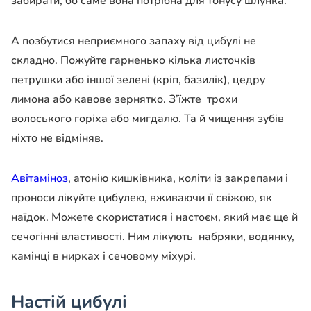
забирати, бо саме вона потрібна для тонусу шлунка.
А позбутися неприємного запаху від цибулі не
складно. Пожуйте гарненько кілька листочків
петрушки або іншої зелені (кріп, базилік), цедру
лимона або кавове зернятко. З’їжте трохи
волоського горіха або мигдалю. Та й чищення зубів
ніхто не відміняв.
Авітаміноз
, атонію кишківника, коліти із закрепами і
проноси лікуйте цибулею, вживаючи її свіжою, як
наїдок. Можете скористатися і настоєм, який має ще й
сечогінні властивості. Ним лікують набряки, водянку,
камінці в нирках і сечовому міхурі.
Настій цибулі