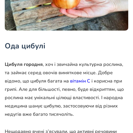
Ода цибулі
Цибуля городня
, хоч і звичайна культурна рослина,
та займає серед овочів виняткове місце. Добре
відомо, що цибуля багата на
вітамін С
і корисна при
грипі. Але для більшості, певно, буде відкриттям, що
рослина має унікальні цілющі властивості. І народна
медицина шанує цибулю, застосовуючи від різних
недугів вже багато тисячоліть.
Нещодавно вчені з’ясували, що активні речовини