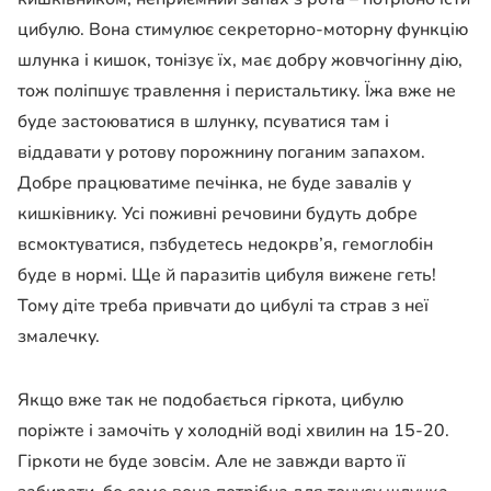
цибулю. Вона стимулює секреторно-моторну функцію
шлунка і кишок, тонізує їх, має добру жовчогінну дію,
тож поліпшує травлення і перистальтику. Їжа вже не
буде застоюватися в шлунку, псуватися там і
віддавати у ротову порожнину поганим запахом.
Добре працюватиме печінка, не буде завалів у
кишківнику. Усі поживні речовини будуть добре
всмоктуватися, пзбудетесь недокрв’я, гемоглобін
буде в нормі. Ще й паразитів цибуля вижене геть!
Тому діте треба привчати до цибулі та страв з неї
змалечку.
Якщо вже так не подобається гіркота, цибулю
поріжте і замочіть у холодній воді хвилин на 15-20.
Гіркоти не буде зовсім. Але не завжди варто її