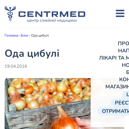
Головна
›
Блог
›
Ода цибулі
ПРО
Ода цибулі
НА
ЛІКАРІ ТА
Н
19.04.2016
КО
МАГАЗИ
РЕЄС
ОТРИМАТИ