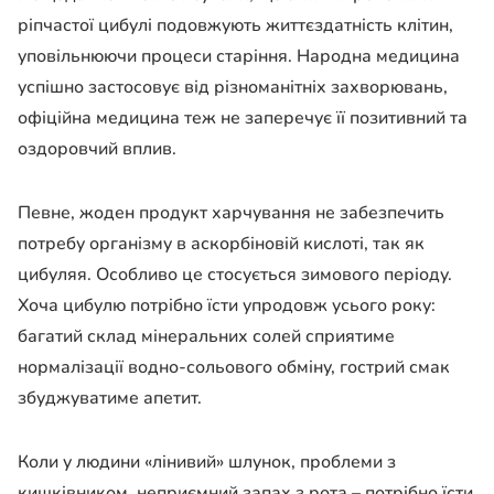
ріпчастої цибулі подовжують життєздатність клітин,
уповільнюючи процеси старіння. Народна медицина
успішно застосовує від різноманітніх захворювань,
офіційна медицина теж не заперечує її позитивний та
оздоровчий вплив.
Певне, жоден продукт харчування не забезпечить
потребу організму в аскорбіновій кислоті, так як
цибуляя. Особливо це стосується зимового періоду.
Хоча цибулю потрібно їсти упродовж усього року:
багатий склад мінеральних солей сприятиме
нормалізації водно-сольового обміну, гострий смак
збуджуватиме апетит.
Коли у людини «лінивий» шлунок, проблеми з
кишківником, неприємний запах з рота – потрібно їсти