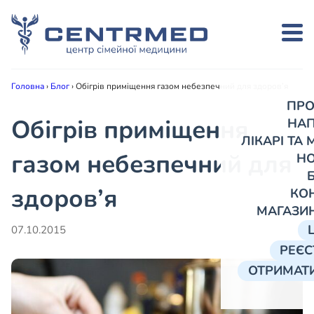
Головна
›
Блог
›
Обігрів приміщення газом небезпечний для здоров’я
ПРО
Обігрів приміщення
НА
ЛІКАРІ ТА
газом небезпечний для
Н
здоров’я
КО
МАГАЗИ
07.10.2015
РЕЄС
ОТРИМАТИ