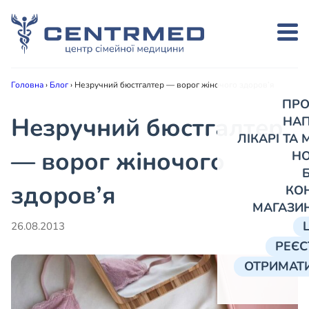
Головна
›
Блог
›
Незручний бюстгалтер — ворог жіночого здоров’я
ПРО
Незручний бюстгалтер
НА
ЛІКАРІ ТА
— ворог жіночого
Н
здоров’я
КО
МАГАЗИ
26.08.2013
РЕЄС
ОТРИМАТИ