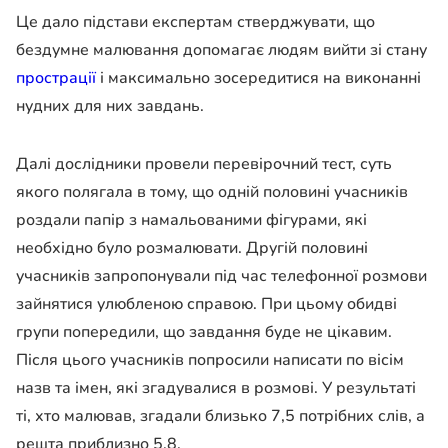
Це дало підстави експертам стверджувати, що
бездумне малювання допомагає людям вийти зі стану
прострації
і максимально зосередитися на виконанні
нудних для них завдань.
Далі дослідники провели перевірочний тест, суть
якого полягала в тому, що одній половині учасників
роздали папір з намальованими фігурами, які
необхідно було розмалювати. Другій половині
учасників запропонували під час телефонної розмови
зайнятися улюбленою справою. При цьому обидві
групи попередили, що завдання буде не цікавим.
Після цього учасників попросили написати по вісім
назв та імен, які згадувалися в розмові. У результаті
ті, хто малював, згадали близько 7,5 потрібних слів, а
решта приблизно 5,8.