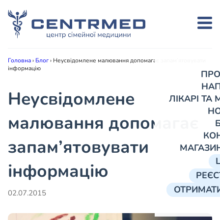
Головна
›
Блог
›
Неусвідомлене малювання допомагає запам’ятовувати
інформацію
ПРО
НА
Неусвідомлене
ЛІКАРІ ТА
Н
малювання допомагає
КО
запам’ятовувати
МАГАЗИ
інформацію
РЕЄС
ОТРИМАТИ
02.07.2015