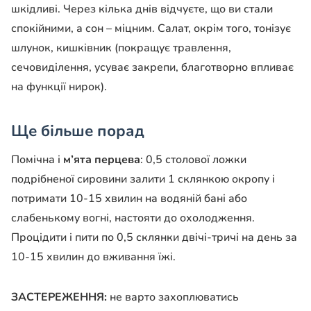
шкідливі. Через кілька днів відчуєте, що ви стали
спокійними, а сон – міцним. Салат, окрім того, тонізує
шлунок, кишківник (покращує травлення,
сечовиділення, усуває закрепи, благотворно впливає
на функції нирок).
Ще більше порад
Помічна і
м’ята перцева
: 0,5 столової ложки
подрібненої сировини залити 1 склянкою окропу і
потримати 10-15 хвилин на водяній бані або
слабенькому вогні, настояти до охолодження.
Процідити і пити по 0,5 склянки двічі-тричі на день за
10-15 хвилин до вживання їжі.
ЗАСТЕРЕЖЕННЯ:
не варто захоплюватись