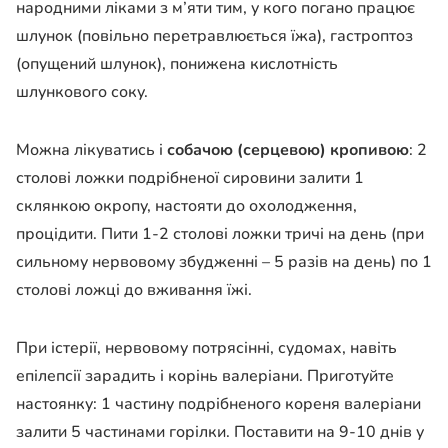
народними ліками з м’яти тим, у кого погано працює
шлунок (повільно перетравлюється їжа), гастроптоз
(опущений шлунок), понижена кислотність
шлункового соку.
Можна лікуватись і
собачою (серцевою) кропивою
: 2
столові ложки подрібненої сировини залити 1
склянкою окропу, настояти до охолодження,
процідити. Пити 1-2 столові ложки тричі на день (при
сильному нервовому збудженні – 5 разів на день) по 1
столові ложці до вживання їжі.
При істерії, нервовому потрясінні, судомах, навіть
епілепсії зарадить і корінь валеріани. Приготуйте
настоянку: 1 частину подрібненого кореня валеріани
залити 5 частинами горілки. Поставити на 9-10 днів у