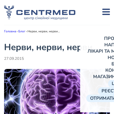
Головна
›
Блог
›
Нерви, нерви, нерви…
ПРО
Нерви, нерви, нерви…
НА
ЛІКАРІ ТА
Н
27.09.2015
КО
МАГАЗИ
РЕЄС
ОТРИМАТИ