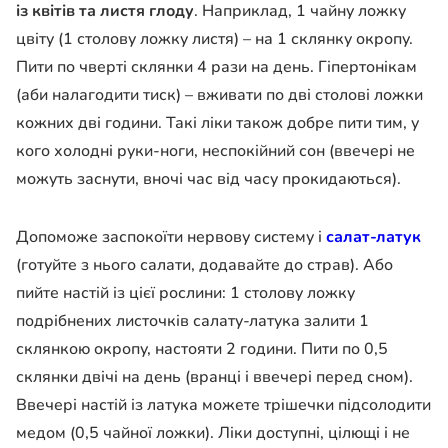
із квітів та листя глоду
. Наприклад, 1 чайну ложку
цвіту (1 столову ложку листя) – на 1 склянку окропу.
Пити по чверті склянки 4 рази на день. Гіпертонікам
(аби налагодити тиск) – вживати по дві столові ложки
кожних дві години. Такі ліки також добре пити тим, у
кого холодні руки-ноги, неспокійний сон (ввечері не
можуть заснути, вночі час від часу прокидаються).
Допоможе заспокоїти нервову систему і
салат-латук
(готуйте з нього салати, додавайте до страв). Або
пийте настій із цієї рослини: 1 столову ложку
подрібнених листочків салату-латука залити 1
склянкою окропу, настояти 2 години. Пити по 0,5
склянки двічі на день (вранці і ввечері перед сном).
Ввечері настій із латука можете трішечки підсолодити
медом (0,5 чайної ложки). Ліки доступні, цілющі і не