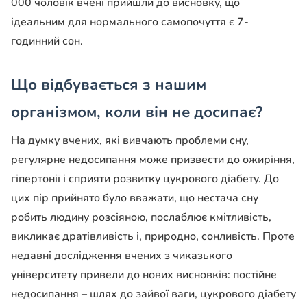
000 чоловік вчені прийшли до висновку, що
ідеальним для нормального самопочуття є 7-
годинний сон.
Що відбувається з нашим
організмом, коли він не досипає?
На думку вчених, які вивчають проблеми сну,
регулярне недосипання може призвести до ожиріння,
гіпертонії і сприяти розвитку цукрового діабету. До
цих пір прийнято було вважати, що нестача сну
робить людину розсіяною, послаблює кмітливість,
викликає дратівливість і, природно, сонливість. Проте
недавні дослідження вчених з чиказького
університету привели до нових висновків: постійне
недосипання – шлях до зайвої ваги, цукрового діабету