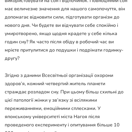
використовувати на сон і відпочинок. Повноцінний сон
має величезне значення для нашого самопочуття, він
допомагає відновити сили, підготувати організм до
нового дня. Чи будете ви відчувати себе спокійно і
умиротворено, якщо щодня крадете у себе кілька
годин сну? Як часто після обіду в робочий час ви
мрієте притулитися до подушки і подрімати годинку-
другу?
Згідно з даними Всесвітньої організації охорони
здоров’я, кожний четвертий житель планети
страждає розладом сну. При цьому більш схильні до
цієї патології жінки у зв’язку зі всілякими
переживаннями, емоційними сплесками. У
японському університеті міста Нагоя після
проведеного експерименту і опитування більше 10