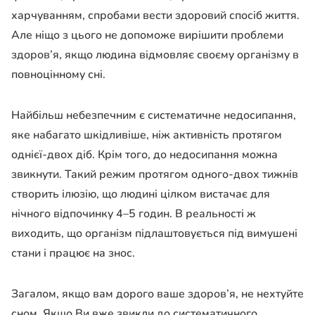
харчуванням, спробами вести здоровий спосіб життя.
Але ніщо з цього не допоможе вирішити проблеми
здоров’я, якщо людина відмовляє своєму організму в
повноцінному сні.
Найбільш небезпечним є систематичне недосипання,
яке набагато шкідливіше, ніж активність протягом
однієї-двох діб. Крім того, до недосипання можна
звикнути. Такий режим протягом одного-двох тижнів
створить ілюзію, що людині цілком вистачає для
нічного відпочинку 4–5 годин. В реальності ж
виходить, що організм підлаштовується під вимушені
стани і працює на знос.
Загалом, якщо вам дорого ваше здоров’я, не нехтуйте
сном. Якщо Ви вже звикли до систематичного