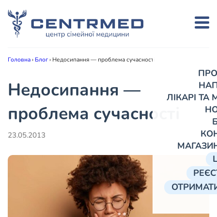
Головна
›
Блог
›
Недосипання — проблема сучасності
ПРО
Недосипання —
НА
ЛІКАРІ ТА
проблема сучасності
Н
КО
23.05.2013
МАГАЗИ
РЕЄС
ОТРИМАТИ