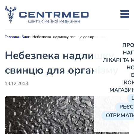
Головна
›
Блог
›
Небезпека надлишку свинцю для організму
ПРО
Небезпека надлишку
НА
ЛІКАРІ ТА
свинцю для організму
Н
КО
14.12.2013
МАГАЗИ
РЕЄС
ОТРИМАТИ