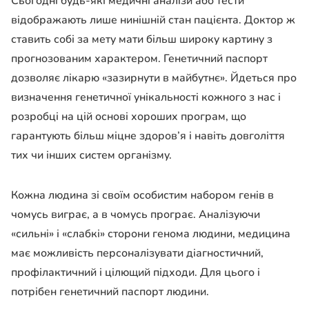
Сьогодні будь-які медичні аналізи або тести
відображають лише нинішній стан пацієнта. Доктор ж
ставить собі за мету мати більш широку картину з
прогнозованим характером. Генетичний паспорт
дозволяє лікарю «зазирнути в майбутнє». Йдеться про
визначення генетичної унікальності кожного з нас і
розробці на цій основі хороших програм, що
гарантують більш міцне здоров’я і навіть довголіття
тих чи інших систем організму.
Кожна людина зі своїм особистим набором генів в
чомусь виграє, а в чомусь програє. Аналізуючи
«сильні» і «слабкі» сторони генома людини, медицина
має можливість персоналізувати діагностичний,
профілактичний і цілющий підходи. Для цього і
потрібен генетичний паспорт людини.