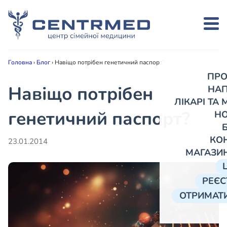
Головна
›
Блог
›
Навіщо потрібен генетичний паспорт?
ПРО
Навіщо потрібен
НА
ЛІКАРІ ТА
генетичний паспорт?
Н
КО
23.01.2014
МАГАЗИ
РЕЄС
ОТРИМАТИ