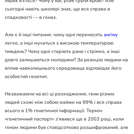
інших в’ється? Чому у нас різні групи крові? Але
сьогодні навіть школярі знає, що вся справа в
спадковості — в генах.
Але є й інші питання: чому одні переносять
ангіну
легко, а інші мучаться з високою температурою
тиждень? Чому одні старіють рано і стрімко, а інші
довго залишаються молодими? За реакцію людини на
вплив навколишнього середовища відповідає його
особистий генотип.
Незважаючи на всі ці розходження, гени різних
людей схожі між собою майже на 99% і вся справа
всього в 1% генетичної інформації. Термін
«генетичний паспорт» з’явився ще в 2003 році, коли
геном людини був стовідсотково розшифрований, але