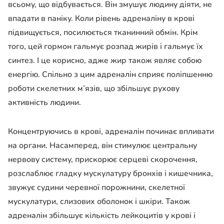
всьому, що відбувається. Він змушує людину діяти, не
впадати в паніку. Коли рівень адреналіну в крові
підвищується, посилюється тканинний обмін. Крім
того, цей гормон гальмує розпад жирів і гальмує їх
синтез. І це корисно, адже жир також являє собою
енергію. Спільно з цим адреналін сприяє поліпшенню
роботи скелетних м’язів, що збільшує рухову
активність людини.
Концентруючись в крові, адреналін починає впливати
на органи. Насамперед, він стимулює центральну
нервову систему, прискорює серцеві скорочення,
розслаблює гладку мускулатуру бронхів і кишечника,
звужує судини черевної порожнини, скелетної
мускулатури, слизових оболонок і шкіри. Також
адреналін збільшує кількість лейкоцитів у крові і