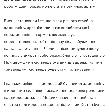
роботу. Цей процес може стати причиною аритмії.
Вчені встановили і те, що після різкого стрибка
адреналіну, організм починає виробляти ще і
норадреналін — гормон, що зменшує
перевантаження. Тобто відразу після збудження
настає гальмування. Людина після минулого шоку
починає відчувати себе розслабленою і спустошеною.
При цьому, чим сильніше був викид адреналіну, тим
тривалішим і сильніше буде стан «гальмування».
І найважливіше — чим довший був викид адреналіну
в кров, тим сильніше виснаження мозкової речовини
надниркових залоз. Медики називають цей стан
«гостра надниркова недостатність». Такий стан буває