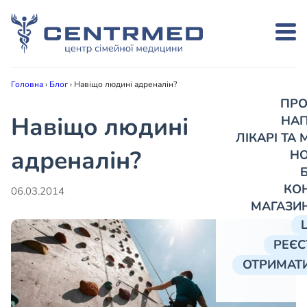
Головна
›
Блог
›
Навіщо людині адреналін?
ПРО
Навіщо людині
НА
ЛІКАРІ ТА
адреналін?
Н
КО
06.03.2014
МАГАЗИ
РЕЄС
ОТРИМАТИ