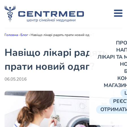
Головна
›
Блог
›
Навіщо лікарі радять прати новий одяг?
ПРО
Навіщо лікарі радять
НА
ЛІКАРІ ТА
прати новий одяг?
Н
КО
06.05.2016
МАГАЗИ
РЕЄС
ОТРИМАТИ