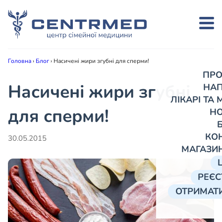
Головна
›
Блог
›
Насичені жири згубні для сперми!
ПРО
Насичені жири згубні
НА
ЛІКАРІ ТА
для сперми!
Н
КО
30.05.2015
МАГАЗИ
РЕЄС
ОТРИМАТИ