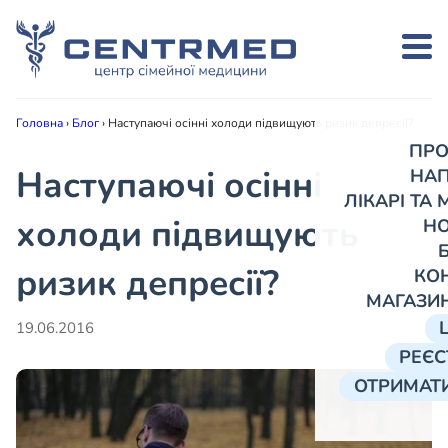
Головна
›
Блог
›
Наступаючі осінні холоди підвищують ризик депресії?
ПРО
Наступаючі осінні
НА
ЛІКАРІ ТА
холоди підвищують
Н
ризик депресії?
КО
МАГАЗИ
19.06.2016
РЕЄС
ОТРИМАТИ