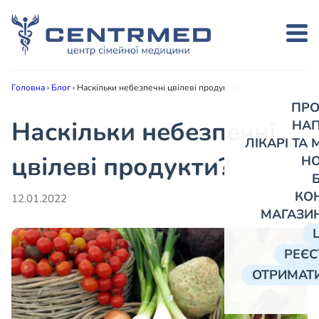
Головна
›
Блог
›
Наскільки небезпечні цвілеві продукти?
ПРО
Наскільки небезпечні
НА
ЛІКАРІ ТА
цвілеві продукти?
Н
КО
12.01.2022
МАГАЗИ
РЕЄС
ОТРИМАТИ