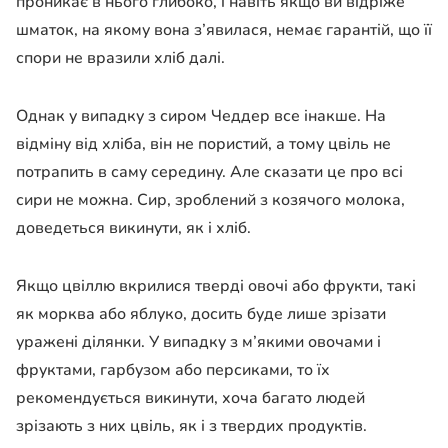
проникає в нього глибоко, і навіть якщо ви відріже
шматок, на якому вона з’явилася, немає гарантій, що її
спори не вразили хліб далі.
Однак у випадку з сиром Чеддер все інакше. На
відміну від хліба, він не пористий, а тому цвіль не
потрапить в саму середину. Але сказати це про всі
сири не можна. Сир, зроблений з козячого молока,
доведеться викинути, як і хліб.
Якщо цвіллю вкрилися тверді овочі або фрукти, такі
як морква або яблуко, досить буде лише зрізати
уражені ділянки. У випадку з м’якими овочами і
фруктами, гарбузом або персиками, то їх
рекомендується викинути, хоча багато людей
зрізають з них цвіль, як і з твердих продуктів.