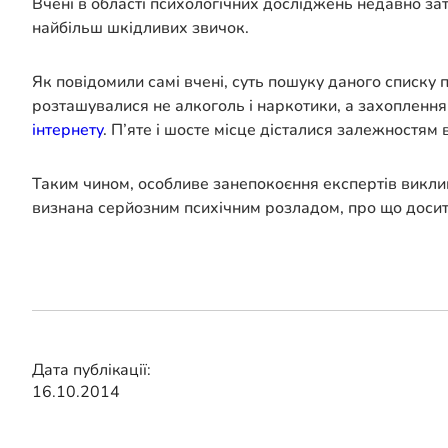
Вчені в області психологічних досліджень недавно за
найбільш шкідливих звичок.
Як повідомили самі вчені, суть пошуку даного списку 
розташувалися не алкоголь і наркотики, а захоплення
інтернету
. П’яте і шосте місце дісталися залежностям 
Таким чином, особливе занепокоєння експертів виклика
визнана серйозним психічним розладом, про що досить
Дата публікації:
16.10.2014