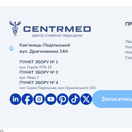
ПР
Лік
Кам’янець-Подільський
На
вул. Драгоманова 14А
Нов
Сер
ПУНКТ ЗБОРУ № 1
вул. Героїв УПА 15
ПУНКТ ЗБОРУ № 3
вул. Миру 2
ПУНКТ ЗБОРУ № 4
смт. Скала-Подільська, вул.Грушевського 103
Записатис
{}