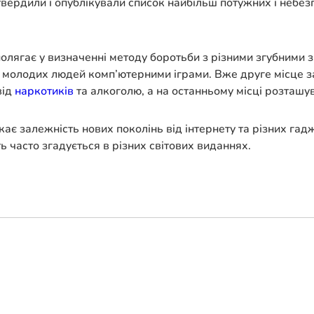
твердили і опублікували список найбільш потужних і небе
полягає у визначенні методу боротьби з різними згубними 
 молодих людей комп’ютерними іграми. Вже друге місце за
від
наркотиків
та алкоголю, а на останньому місці розташу
є залежність нових поколінь від інтернету та різних гадж
 часто згадується в різних світових виданнях.