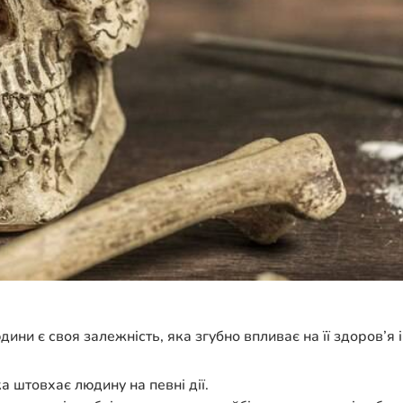
ни є своя залежність, яка згубно впливає на її здоров’я і
а штовхає людину на певні дії.