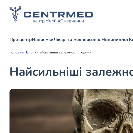
Про центр
Напрямки
Лікарі та медперсонал
Новини
Блог
К
Головна
›
Блог
›
Найсильніші залежності людини
Найсильніші залежн