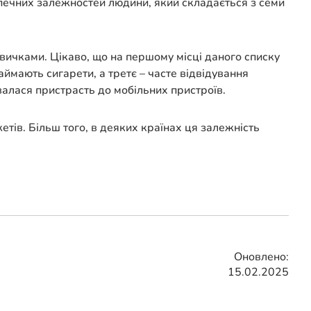
зпечних залежностей людини, який складається з семи
звичками. Цікаво, що на першому місці даного списку
ймають сигарети, а третє – часте відвідування
валася пристрасть до мобільних пристроїв.
етів. Більш того, в деяких країнах ця залежність
Оновлено:
15.02.2025