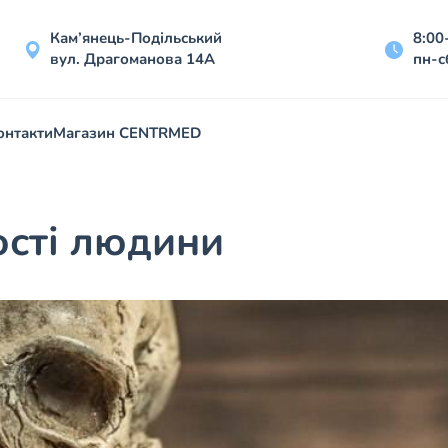
Кам’янець-Подільський
8:00
вул. Драгоманова 14А
пн-с
онтакти
Магазин CENTRMED
ості людини