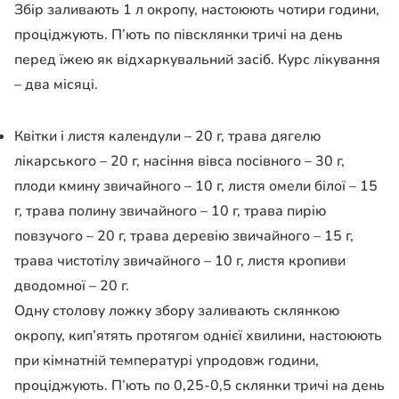
Збір заливають 1 л окропу, настоюють чотири години,
проціджують. П’ють по півсклянки тричі на день
перед їжею як
відхаркувальний засіб. Курс лікування
– два місяці.
Квітки і листя календули – 20 г, трава дягелю
лікарського – 20 г, насіння
вівса посівного – 30 г,
плоди кмину звичайного – 10 г, листя омели білої – 15
г,
трава полину звичайного – 10 г, трава пирію
повзучого – 20 г, трава деревію
звичайного – 15 г,
трава чистотілу звичайного – 10 г, листя кропиви
дводомної –
20 г.
Одну столову ложку збору заливають склянкою
окропу, кип’ятять протягом однієї хвилини, настоюють
при кімнатній
температурі упродовж години,
проціджують. П’ють по 0,25-0,5 склянки тричі на день