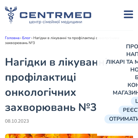
Головна
›
Блог
›
Нагідки в лікуванні та профілактиці онкологічних
захворювань №3
ПРО
НА
Нагідки в лікуванні та
ЛІКАРІ ТА
Н
профілактиці
КО
онкологічних
МАГАЗИ
захворювань №3
РЕЄС
ОТРИМАТИ
08.10.2023