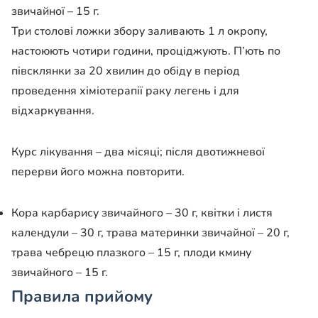
звичайної – 15 г.
Три столові ложки збору заливають 1 л окропу,
настоюють чотири години,
проціджують. П’ють по
півсклянки
за 20 хвилин до обіду в період
проведення хіміотерапії раку легень і для
відхаркування.
Курс лікування – два місяці; після двотижневої
перерви його можна
повторити.
Кора карбарису звичайного – 30 г, квітки і листя
календули – 30 г, трава
материнки звичайної – 20 г,
трава чебрецю плазкого – 15 г, плоди кмину
звичайного – 15 г.
Правила прийому