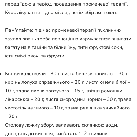
перед їдою в період
проведення променевої терапії.
Курс лікування – два місяці, потім збір
змінюють.
Пам’ятайте:
під час променевої терапії пухлинних
захворювань треба
повноцінно харчуватися: вживати
багату на вітаміни та білки їжу, пити фруктові
соки,
їсти свіжі овочі та фрукти.
Квітки календули – 30 г, листя берези повислої – 30 г,
корінь лопуха
справжнього – 20 г, листя омели білої –
10 г, трава пирію повзучого – 15 г,
квітки ромашки
лікарської – 20 г, листя смородини чорної – 30 г, трава
чистотілу
великого – 10 г, трава реп’яшка звичайного
–
20 г.
Столову ложку збору заливають склянкою води,
доводять до кипіння, кип’ятять 1-2 хвилини,