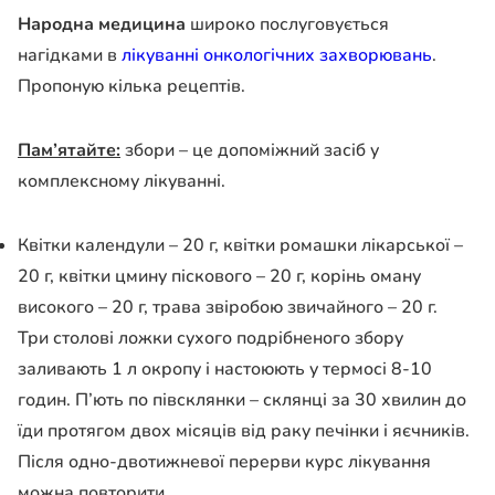
Народна
медицина
широко послуговується
нагідками в
лікуванні онкологічних захворювань
.
Пропоную кілька рецептів.
Пам’ятайте:
збори – це допоміжний засіб у
комплексному лікуванні.
Квітки календули – 20 г, квітки ромашки лікарської –
20 г, квітки цмину
піскового – 20 г, корінь оману
високого – 20 г, трава звіробою звичайного – 20
г.
Три столові ложки сухого подрібненого збору
заливають 1 л окропу і
настоюють у термосі 8-10
годин. П’ють по півсклянки – склянці за 30 хвилин до
їди протягом двох місяців від раку печінки і яєчників.
Після одно-двотижневої
перерви курс лікування
можна повторити.