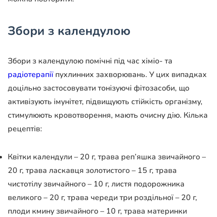
Збори з календулою
Збори з календулою помічні під час хіміо- та
радіотерапії
пухлинних
захворювань. У цих випадках
доцільно застосовувати тонізуючі фітозасоби, що
активізують імунітет, підвищують стійкість організму,
стимулюють кровотворення,
мають очисну дію. Кілька
рецептів:
Квітки календули – 20 г, трава реп’яшка звичайного –
20 г, трава ласкавця золотистого – 15 г, трава
чистотілу звичайного – 10 г,
листя подорожника
великого – 20 г, трава череди три роздільної – 20 г,
плоди
кмину звичайного – 10 г, трава материнки