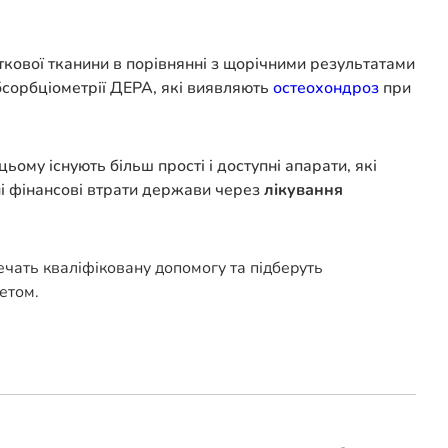
ткової тканини в порівнянні з щорічними результатами
бсорбціометрії ДЕРА, які виявляють
остеохондроз
при
ому існують більш прості і доступні апарати, які
і фінансові втрати держави через
лікування
печать кваліфіковану допомогу та підберуть
етом.