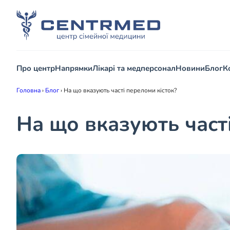
Про центр
Напрямки
Лікарі та медперсонал
Новини
Блог
К
Головна
›
Блог
›
На що вказують часті переломи кісток?
На що вказують част