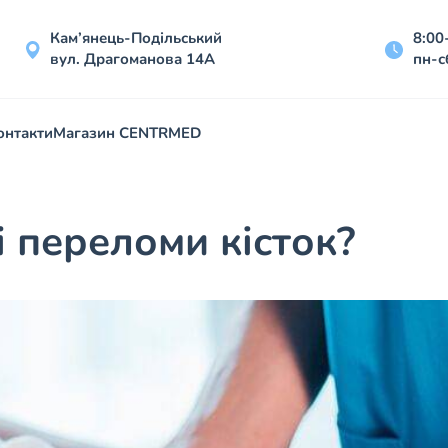
Кам’янець-Подільський
8:00
вул. Драгоманова 14А
пн-с
онтакти
Магазин CENTRMED
і переломи кісток?