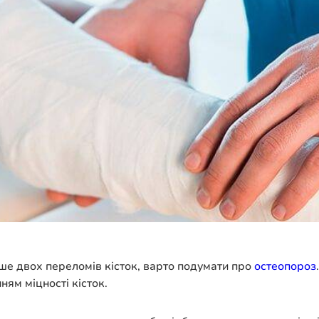
льше двох переломів кісток, варто подумати про
остеопороз
ям міцності кісток.