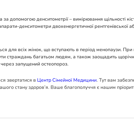
а за допомогою денситометрії – вимірювання щільності кіс
апарати-денситометри двохенергетичної рентгенівської а
ся для всіх жінок, що вступають в період менопаузи. При ць
ути страждань багатьом людям, а також заощадить щорічн
и через запущений остеопороз.
еся звертатися в
Центр Сімейної Медицини
. Тут вам забез
ашого стану здоров’я. Ваше благополуччя є нашим пріорит