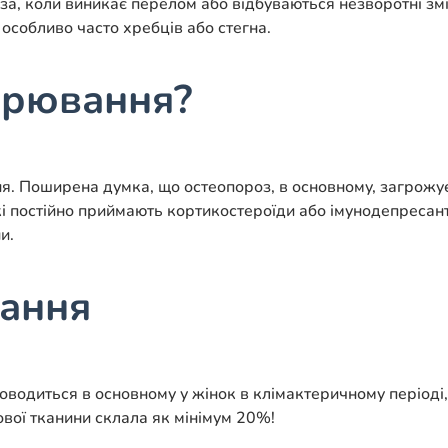
а, коли виникає перелом або відбуваються незворотні змін
особливо часто хребців або стегна.
орювання?
. Поширена думка, що остеопороз, в основному, загрожує
які постійно приймають кортикостероїди або імунодепресан
и.
вання
оводиться в основному у жінок в клімактеричному періоді,
ової тканини склала як мінімум 20%!