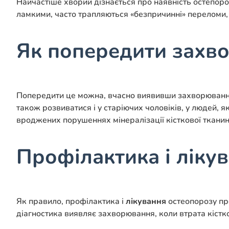
Найчастіше хворий дізнається про наявність остепороз
ламкими, часто трапляються «безпричинні» переломи, 
Як попередити захв
Попередити це можна, вчасно виявивши захворювання
також розвиватися і у старіючих чоловіків, у людей, 
вроджених порушеннях мінералізації кісткової тканин
Профілактика і ліку
Як правило, профілактика і
лікування
остеопорозу пр
діагностика виявляє захворювання, коли втрата кістк