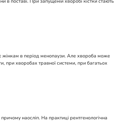
и в поставі. При запущеній хворобі кістки стають
 жінкам в період менопаузи. Але хвороба може
ти, при хворобах травної системи, при багатьох
 причому наосліп. На практиці рентгенологічна