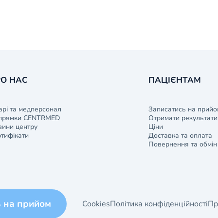
О НАС
ПАЦІЄНТАМ
арі та медперсонал
Записатись на прийо
прямки CENTRMED
Отримати результати 
ини центру
Ціни
тифікати
Доставка та оплата
Повернення та обмін
ь на прийом
Cookies
Політика конфіденційності
Пр