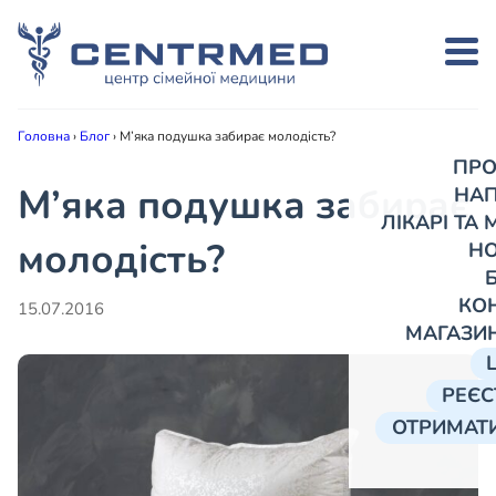
Головна
›
Блог
›
М’яка подушка забирає молодість?
ПРО
М’яка подушка забирає
НА
ЛІКАРІ ТА
молодість?
Н
КО
15.07.2016
МАГАЗИ
РЕЄС
ОТРИМАТИ